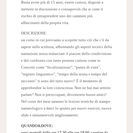
Basta avere più di 15 anni, essere curiosi, disposti a
mettersi in discussione e consapevoli che si corre il
rischio di intraprendere uno dei cammini più
affascinanti della propria vita.
DESCRIZIONE:
un corso in cui proviamo a scoprire tutto ciò che c’è da
sapere sulla scrittura, affrontando gli aspetti tecnici della
narrazione senza tralasciare il piacere della condivisione
e del confronto con tante persone curiose come te.
Concetti come “focalizzazione”, “punto di vista”,
“registro linguistico”, “tempo della storia e tempo del
racconto” ti sono del tutto nuovi? È il momento di
approfondire la loro conoscenza. Non ne hai mai sentito
parlare? Non ti preoccupare, diventerete buoni amici!
Nel corso dei mesi saranno le lezioni teoriche di stampo
narratologico a darci lo spunto per nuovi esercizi, nuove
sfide e innumerevoli miglioramenti.
QUANDO&DOVE:
ogni martedì dalle ore 17.30 alle ore 19.00 a partire da