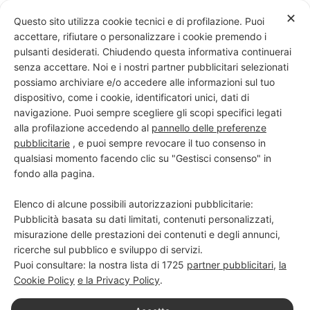
Skip
✕
Questo sito utilizza cookie tecnici e di profilazione. Puoi
to
accettare, rifiutare o personalizzare i cookie premendo i
content
pulsanti desiderati. Chiudendo questa informativa continuerai
senza accettare. Noi e i nostri partner pubblicitari selezionati
possiamo archiviare e/o accedere alle informazioni sul tuo
dispositivo, come i cookie, identificatori unici, dati di
PROGETTO NERO SU BIANCO
navigazione. Puoi sempre scegliere gli scopi specifici legati
alla profilazione accedendo al
pannello delle preferenze
Scuola di scrittura e creatività
pubblicitarie
, e puoi sempre revocare il tuo consenso in
qualsiasi momento facendo clic su "Gestisci consenso" in
fondo alla pagina.
Elenco di alcune possibili autorizzazioni pubblicitarie:
Pubblicità basata su dati limitati, contenuti personalizzati,
misurazione delle prestazioni dei contenuti e degli annunci,
ricerche sul pubblico e sviluppo di servizi.
Puoi consultare: la nostra lista di
1725
partner pubblicitari
,
la
Cookie Policy
e la Privacy Policy
.