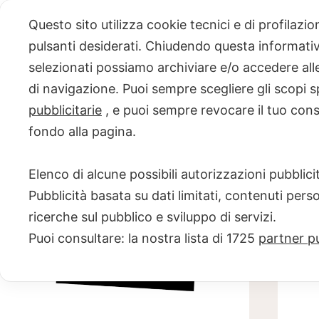
Skip
Questo sito utilizza cookie tecnici e di profilazi
to
pulsanti desiderati. Chiudendo questa informativa
content
selezionati possiamo archiviare e/o accedere alle 
PROGETTO
di navigazione. Puoi sempre scegliere gli scopi s
pubblicitarie
, e puoi sempre revocare il tuo con
NERO SU
fondo alla pagina.
BIANCO
Elenco di alcune possibili autorizzazioni pubblicit
Scuola di scrittura e creatività
Pubblicità basata su dati limitati, contenuti pers
ricerche sul pubblico e sviluppo di servizi.
Puoi consultare: la nostra lista di
1725
partner pu