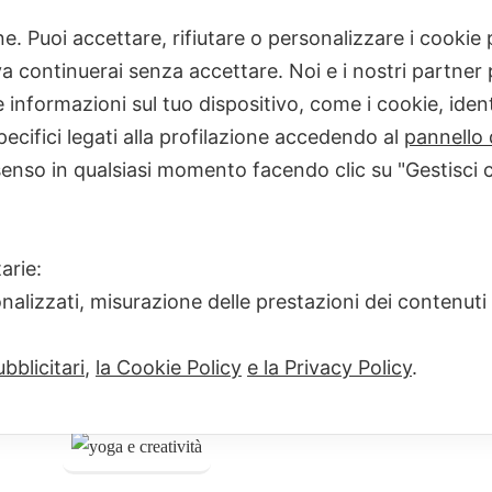
one. Puoi accettare, rifiutare o personalizzare i cooki
Home
Gli eventi 2
 continuerai senza accettare. Noi e i nostri partner p
informazioni sul tuo dispositivo, come i cookie, identi
pecifici legati alla profilazione accedendo al
pannello 
senso in qualsiasi momento facendo clic su "Gestisci 
Gli eventi 20
arie:
onalizzati, misurazione delle prestazioni dei contenuti
bblicitari
,
la Cookie Policy
e la Privacy Policy
.