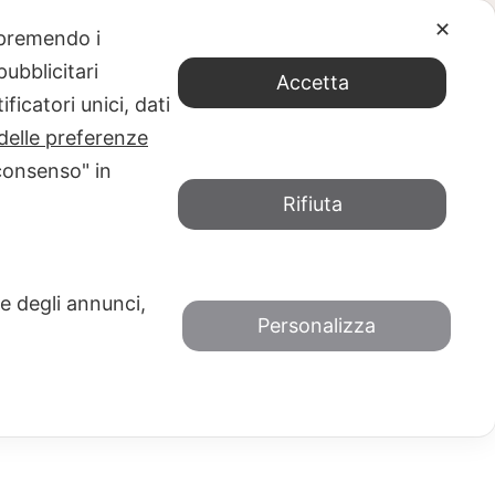
✕
e premendo i
018/2019
ubblicitari
Accetta
ficatori unici, dati
delle preferenze
consenso" in
18/2019
Rifiuta
 e degli annunci,
Personalizza