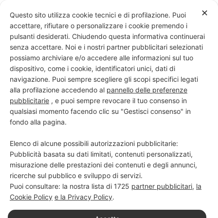
Skip
✕
Questo sito utilizza cookie tecnici e di profilazione. Puoi
to
accettare, rifiutare o personalizzare i cookie premendo i
content
pulsanti desiderati. Chiudendo questa informativa continuerai
senza accettare. Noi e i nostri partner pubblicitari selezionati
possiamo archiviare e/o accedere alle informazioni sul tuo
dispositivo, come i cookie, identificatori unici, dati di
PROGETTO NERO SU BIANCO
navigazione. Puoi sempre scegliere gli scopi specifici legati
alla profilazione accedendo al
pannello delle preferenze
Scuola di scrittura e creatività
pubblicitarie
, e puoi sempre revocare il tuo consenso in
qualsiasi momento facendo clic su "Gestisci consenso" in
fondo alla pagina.
Elenco di alcune possibili autorizzazioni pubblicitarie:
Pubblicità basata su dati limitati, contenuti personalizzati,
misurazione delle prestazioni dei contenuti e degli annunci,
ricerche sul pubblico e sviluppo di servizi.
Puoi consultare: la nostra lista di
1725
partner pubblicitari
,
la
Cookie Policy
e la Privacy Policy
.