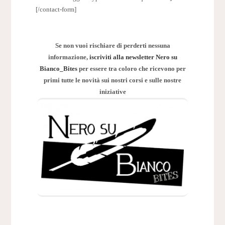
[/contact-form]
Se non vuoi rischiare di perderti nessuna
informazione,
iscriviti alla newsletter Nero su
Bianco_Bites
per essere tra coloro che ricevono per
primi tutte le novità sui nostri corsi e sulle nostre
iniziative