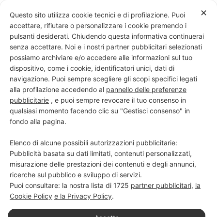
Skip
✕
Questo sito utilizza cookie tecnici e di profilazione. Puoi
to
accettare, rifiutare o personalizzare i cookie premendo i
content
pulsanti desiderati. Chiudendo questa informativa continuerai
senza accettare. Noi e i nostri partner pubblicitari selezionati
possiamo archiviare e/o accedere alle informazioni sul tuo
dispositivo, come i cookie, identificatori unici, dati di
PROGETTO NERO SU BIANCO
navigazione. Puoi sempre scegliere gli scopi specifici legati
alla profilazione accedendo al
pannello delle preferenze
Scuola di scrittura e creatività
pubblicitarie
, e puoi sempre revocare il tuo consenso in
qualsiasi momento facendo clic su "Gestisci consenso" in
fondo alla pagina.
Elenco di alcune possibili autorizzazioni pubblicitarie:
Pubblicità basata su dati limitati, contenuti personalizzati,
misurazione delle prestazioni dei contenuti e degli annunci,
ricerche sul pubblico e sviluppo di servizi.
Puoi consultare: la nostra lista di
1725
partner pubblicitari
,
la
Cookie Policy
e la Privacy Policy
.