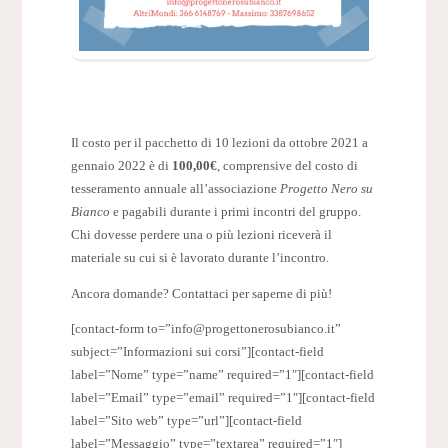
Il costo per il pacchetto di 10 lezioni da ottobre 2021 a
gennaio 2022 è di
100,00€
, comprensive del costo di
tesseramento annuale all’associazione
Progetto Nero su
Bianco
e pagabili durante i primi incontri del gruppo.
Chi dovesse perdere una o più lezioni riceverà il
materiale su cui si è lavorato durante l’incontro.
Ancora domande? Contattaci per saperne di più!
[contact-form to=”info@progettonerosubianco.it”
subject=”Informazioni sui corsi”][contact-field
label=”Nome” type=”name” required=”1″][contact-field
label=”Email” type=”email” required=”1″][contact-field
label=”Sito web” type=”url”][contact-field
label=”Messaggio” type=”textarea” required=”1″]