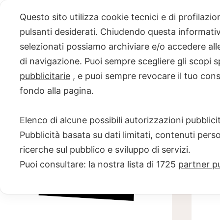
Skip
Questo sito utilizza cookie tecnici e di profilazi
to
pulsanti desiderati. Chiudendo questa informativa
content
selezionati possiamo archiviare e/o accedere alle 
PROGETTO
di navigazione. Puoi sempre scegliere gli scopi s
pubblicitarie
, e puoi sempre revocare il tuo con
NERO SU
fondo alla pagina.
BIANCO
Elenco di alcune possibili autorizzazioni pubblicit
Scuola di scrittura e creatività
Pubblicità basata su dati limitati, contenuti pers
ricerche sul pubblico e sviluppo di servizi.
Puoi consultare: la nostra lista di
1725
partner pu