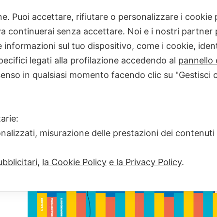
one. Puoi accettare, rifiutare o personalizzare i cooki
 continuerai senza accettare. Noi e i nostri partner p
1140_450_sito_
informazioni sul tuo dispositivo, come i cookie, identi
FULL
PIXELS
1140 × 450
10 – 12 NOVEM
pecifici legati alla profilazione accedendo al
pannello 
SIZE
senso in qualsiasi momento facendo clic su "Gestisci 
arie:
onalizzati, misurazione delle prestazioni dei contenuti
bblicitari
,
la Cookie Policy
e la Privacy Policy
.