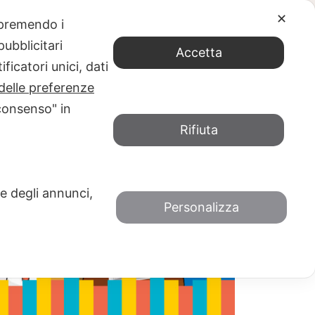
✕
e premendo i
ubblicitari
Finlandia
Accetta
ficatori unici, dati
BRE 2017: PISA BOOK FESTIVAL
delle preferenze
consenso" in
Rifiuta
 e degli annunci,
Personalizza