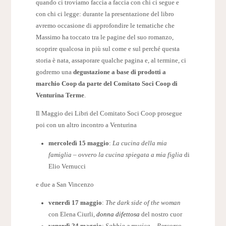
quando ci troviamo faccia a faccia con chi ci segue e
con chi ci legge: durante la presentazione del libro
avremo occasione di approfondire le tematiche che
Massimo ha toccato tra le pagine del suo romanzo,
scoprire qualcosa in più sul come e sul perché questa
storia è nata, assaporare qualche pagina e, al termine, ci
godremo una
degustazione a base di prodotti a
marchio Coop da parte del Comitato Soci Coop di
Venturina Terme
.
Il Maggio dei Libri del Comitato Soci Coop prosegue
poi con un altro incontro a Venturina
mercoledì 15 maggio
:
La cucina della mia
famiglia – ovvero la cucina spiegata a mia figlia
di
Elio Vernucci
e due a San Vincenzo
venerdì 17 maggio
:
The dark side of the woman
con Elena Ciurli,
donna difettosa
del nostro cuor
venerdì 24 maggio
:
Sabbia e musica – Percorso