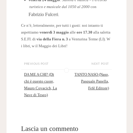
turistico e musicale dal 1050 al 2000
con
Fabrizio Fulceri
.
Ce n’è, letteralmente, per tutti i gusti: noi intanto ti
aspettiamo
venerdì 3 maggio
alle
ore 17.30
alla saletta
S.E.FI. di
via della Fiera n. 3
a Venturina Terme (LI). W
i libri, w il Maggio dei Libri!
PREVIOUS POST
NEXT POST
DA ME A CHI? (Di
TANTO NASO (Naso,
chi è questo cuore,
Pasquale Panella,
Mauro Covacich, La
Fefé Editore)
Nave di Teseo)
Lascia un commento