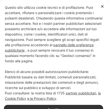
Skip
✕
Questo sito utilizza cookie tecnici e di profilazione. Puoi
to
accettare, rifiutare o personalizzare i cookie premendo i
content
pulsanti desiderati. Chiudendo questa informativa continuerai
senza accettare. Noi e i nostri partner pubblicitari selezionati
possiamo archiviare e/o accedere alle informazioni sul tuo
dispositivo, come i cookie, identificatori unici, dati di
PROGETTO NERO SU BIANCO
navigazione. Puoi sempre scegliere gli scopi specifici legati
alla profilazione accedendo al
pannello delle preferenze
Scuola di scrittura e creatività
pubblicitarie
, e puoi sempre revocare il tuo consenso in
qualsiasi momento facendo clic su "Gestisci consenso" in
fondo alla pagina.
Elenco di alcune possibili autorizzazioni pubblicitarie:
Pubblicità basata su dati limitati, contenuti personalizzati,
misurazione delle prestazioni dei contenuti e degli annunci,
ricerche sul pubblico e sviluppo di servizi.
Puoi consultare: la nostra lista di
1725
partner pubblicitari
,
la
Cookie Policy
e la Privacy Policy
.