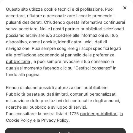
Skip
✕
Questo sito utilizza cookie tecnici e di profilazione. Puoi
to
accettare, rifiutare o personalizzare i cookie premendo i
content
pulsanti desiderati. Chiudendo questa informativa continuerai
senza accettare. Noi e i nostri partner pubblicitari selezionati
possiamo archiviare e/o accedere alle informazioni sul tuo
dispositivo, come i cookie, identificatori unici, dati di
PROGETTO NERO SU BIANCO
navigazione. Puoi sempre scegliere gli scopi specifici legati
alla profilazione accedendo al
pannello delle preferenze
Scuola di scrittura e creatività
pubblicitarie
, e puoi sempre revocare il tuo consenso in
qualsiasi momento facendo clic su "Gestisci consenso" in
fondo alla pagina.
Elenco di alcune possibili autorizzazioni pubblicitarie:
Pubblicità basata su dati limitati, contenuti personalizzati,
misurazione delle prestazioni dei contenuti e degli annunci,
ricerche sul pubblico e sviluppo di servizi.
Puoi consultare: la nostra lista di
1725
partner pubblicitari
,
la
Cookie Policy
e la Privacy Policy
.