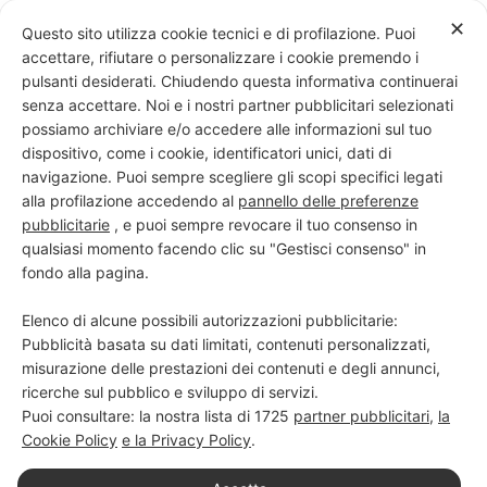
Skip
✕
Questo sito utilizza cookie tecnici e di profilazione. Puoi
to
accettare, rifiutare o personalizzare i cookie premendo i
content
pulsanti desiderati. Chiudendo questa informativa continuerai
senza accettare. Noi e i nostri partner pubblicitari selezionati
possiamo archiviare e/o accedere alle informazioni sul tuo
dispositivo, come i cookie, identificatori unici, dati di
PROGETTO NERO SU BIANCO
navigazione. Puoi sempre scegliere gli scopi specifici legati
alla profilazione accedendo al
pannello delle preferenze
Scuola di scrittura e creatività
pubblicitarie
, e puoi sempre revocare il tuo consenso in
qualsiasi momento facendo clic su "Gestisci consenso" in
fondo alla pagina.
Elenco di alcune possibili autorizzazioni pubblicitarie:
Pubblicità basata su dati limitati, contenuti personalizzati,
misurazione delle prestazioni dei contenuti e degli annunci,
ricerche sul pubblico e sviluppo di servizi.
Puoi consultare: la nostra lista di
1725
partner pubblicitari
,
la
Cookie Policy
e la Privacy Policy
.