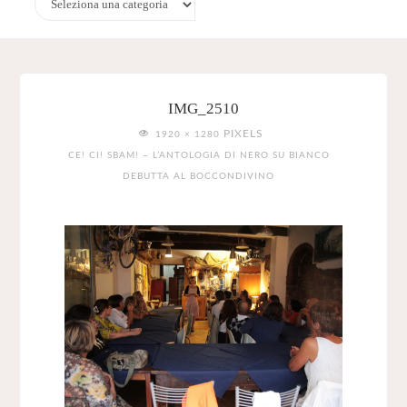
IMG_2510
FULL
PIXELS
1920 × 1280
SIZE
CE! CI! SBAM! – L’ANTOLOGIA DI NERO SU BIANCO
DEBUTTA AL BOCCONDIVINO