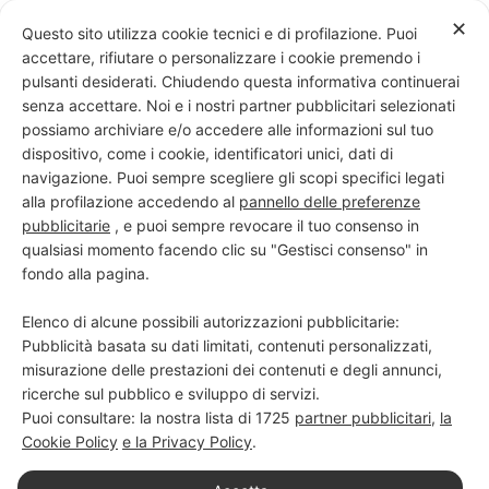
Skip
✕
Questo sito utilizza cookie tecnici e di profilazione. Puoi
to
accettare, rifiutare o personalizzare i cookie premendo i
content
pulsanti desiderati. Chiudendo questa informativa continuerai
senza accettare. Noi e i nostri partner pubblicitari selezionati
possiamo archiviare e/o accedere alle informazioni sul tuo
dispositivo, come i cookie, identificatori unici, dati di
PROGETTO NERO SU BIANCO
navigazione. Puoi sempre scegliere gli scopi specifici legati
alla profilazione accedendo al
pannello delle preferenze
Scuola di scrittura e creatività
pubblicitarie
, e puoi sempre revocare il tuo consenso in
qualsiasi momento facendo clic su "Gestisci consenso" in
fondo alla pagina.
Elenco di alcune possibili autorizzazioni pubblicitarie:
Pubblicità basata su dati limitati, contenuti personalizzati,
misurazione delle prestazioni dei contenuti e degli annunci,
ricerche sul pubblico e sviluppo di servizi.
Puoi consultare: la nostra lista di
1725
partner pubblicitari
,
la
Cookie Policy
e la Privacy Policy
.