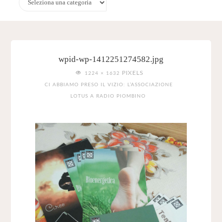
wpid-wp-1412251274582.jpg
FULL
PIXELS
1224 × 1632
SIZE
CI ABBIAMO PRESO IL VIZIO: L’ASSOCIAZIONE
LOTUS A RADIO PIOMBINO