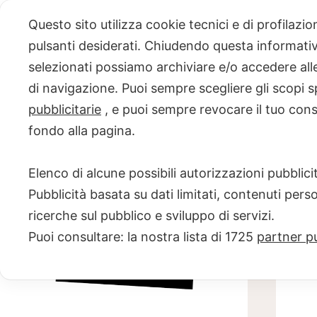
Skip
Questo sito utilizza cookie tecnici e di profilazi
to
pulsanti desiderati. Chiudendo questa informativa
content
selezionati possiamo archiviare e/o accedere alle 
PROGETTO
di navigazione. Puoi sempre scegliere gli scopi s
pubblicitarie
, e puoi sempre revocare il tuo con
NERO SU
fondo alla pagina.
BIANCO
Elenco di alcune possibili autorizzazioni pubblicit
Scuola di scrittura e creatività
Pubblicità basata su dati limitati, contenuti pers
ricerche sul pubblico e sviluppo di servizi.
Puoi consultare: la nostra lista di
1725
partner pu