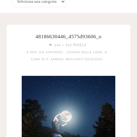
48186630446_4575d93606_o
FULL
PIXELS
640 × 960
SIZE
E NOI, DA LONTANO… (VIAGGI SULLA LUNA, A
CURA DI F. FARINA, RACCONTI EDIZIONI)