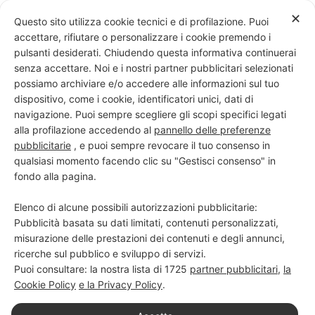
Skip
✕
Questo sito utilizza cookie tecnici e di profilazione. Puoi
to
accettare, rifiutare o personalizzare i cookie premendo i
content
pulsanti desiderati. Chiudendo questa informativa continuerai
senza accettare. Noi e i nostri partner pubblicitari selezionati
possiamo archiviare e/o accedere alle informazioni sul tuo
dispositivo, come i cookie, identificatori unici, dati di
PROGETTO NERO SU BIANCO
navigazione. Puoi sempre scegliere gli scopi specifici legati
alla profilazione accedendo al
pannello delle preferenze
Scuola di scrittura e creatività
pubblicitarie
, e puoi sempre revocare il tuo consenso in
qualsiasi momento facendo clic su "Gestisci consenso" in
fondo alla pagina.
Elenco di alcune possibili autorizzazioni pubblicitarie:
Pubblicità basata su dati limitati, contenuti personalizzati,
misurazione delle prestazioni dei contenuti e degli annunci,
ricerche sul pubblico e sviluppo di servizi.
Puoi consultare: la nostra lista di
1725
partner pubblicitari
,
la
Cookie Policy
e la Privacy Policy
.