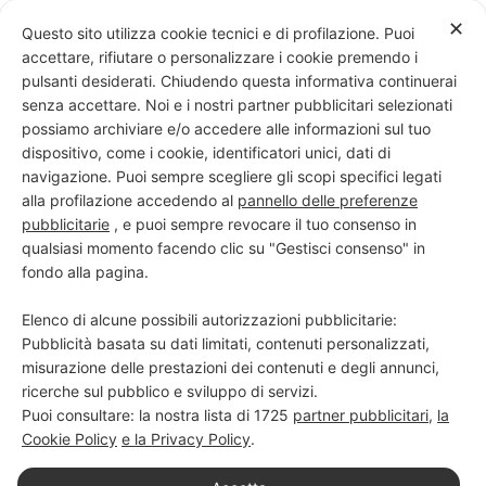
Skip
✕
Questo sito utilizza cookie tecnici e di profilazione. Puoi
to
accettare, rifiutare o personalizzare i cookie premendo i
content
pulsanti desiderati. Chiudendo questa informativa continuerai
senza accettare. Noi e i nostri partner pubblicitari selezionati
possiamo archiviare e/o accedere alle informazioni sul tuo
dispositivo, come i cookie, identificatori unici, dati di
PROGETTO NERO SU BIANCO
navigazione. Puoi sempre scegliere gli scopi specifici legati
alla profilazione accedendo al
pannello delle preferenze
Scuola di scrittura e creatività
pubblicitarie
, e puoi sempre revocare il tuo consenso in
qualsiasi momento facendo clic su "Gestisci consenso" in
fondo alla pagina.
Elenco di alcune possibili autorizzazioni pubblicitarie:
Pubblicità basata su dati limitati, contenuti personalizzati,
misurazione delle prestazioni dei contenuti e degli annunci,
ricerche sul pubblico e sviluppo di servizi.
Puoi consultare: la nostra lista di
1725
partner pubblicitari
,
la
Cookie Policy
e la Privacy Policy
.