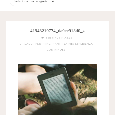
41948219774_da0ce918d0_z
FULL
PIXELS
640 × 424
SIZE
E-READER PER PRINCIPIANTI: LA MIA ESPERIENZA
CON KINDLE