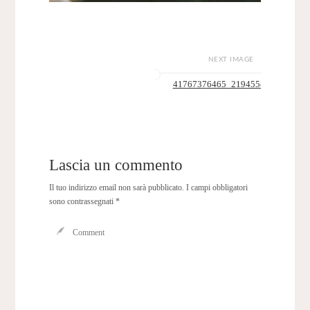
NEXT IMAGE
41767376465_219455e632_z
Lascia un commento
Il tuo indirizzo email non sarà pubblicato.
I campi obbligatori
sono contrassegnati
*