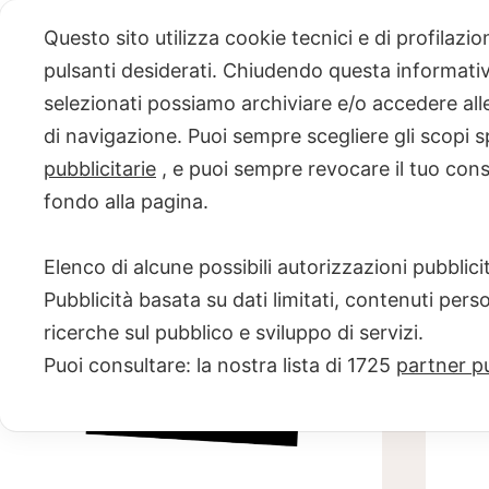
Skip
Questo sito utilizza cookie tecnici e di profilazi
to
pulsanti desiderati. Chiudendo questa informativa
content
selezionati possiamo archiviare e/o accedere alle 
PROGETTO
di navigazione. Puoi sempre scegliere gli scopi s
pubblicitarie
, e puoi sempre revocare il tuo con
NERO SU
fondo alla pagina.
BIANCO
Elenco di alcune possibili autorizzazioni pubblicit
Scuola di scrittura e creatività
Pubblicità basata su dati limitati, contenuti pers
ricerche sul pubblico e sviluppo di servizi.
Puoi consultare: la nostra lista di
1725
partner pu