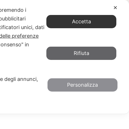
✕
e premendo i
ubblicitari
Accetta
ficatori unici, dati
PIXELS
delle preferenze
DI PROGETTO NERO SU BIANCO – COME
consenso" in
I
Rifiuta
 e degli annunci,
Personalizza