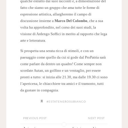
qualche estratto dai suoi racconti e, a dimostrazione del
fatto che siamo un gruppo che ama tutte le forme di
espressione artistica, allargheremo il campo di
discussione insieme a
Marco Del Colombo
, che a sua
volta ha approfondito, nel corso dei suoi studi, la
visione di Ardengo Soffici in merito al rapporto che lega
arte e letteratura.
Si prospetta una serata ricca di stimoli, e con un
paesaggio come quello da cui si gode dal ProPatria sarà
come parlare da dentro un quadro! Come sempre non
scordate Autan, un golfino e un ventaglio, per essere
pronti a tutto: si inizia alle 21.30, ma dalle 19.30 ci sono
l’apericena, le chiacchiere tra amici e il tramonto, tutti
da gustare in compagnia.
#ESTATENEROSUBIANCO
PREVIOUS POST
NEXT POST