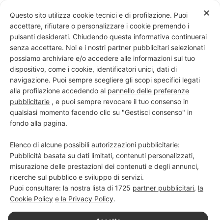
Skip
✕
Questo sito utilizza cookie tecnici e di profilazione. Puoi
to
accettare, rifiutare o personalizzare i cookie premendo i
content
pulsanti desiderati. Chiudendo questa informativa continuerai
senza accettare. Noi e i nostri partner pubblicitari selezionati
possiamo archiviare e/o accedere alle informazioni sul tuo
dispositivo, come i cookie, identificatori unici, dati di
PROGETTO NERO SU BIANCO
navigazione. Puoi sempre scegliere gli scopi specifici legati
alla profilazione accedendo al
pannello delle preferenze
Scuola di scrittura e creatività
pubblicitarie
, e puoi sempre revocare il tuo consenso in
qualsiasi momento facendo clic su "Gestisci consenso" in
fondo alla pagina.
Elenco di alcune possibili autorizzazioni pubblicitarie:
Pubblicità basata su dati limitati, contenuti personalizzati,
misurazione delle prestazioni dei contenuti e degli annunci,
ricerche sul pubblico e sviluppo di servizi.
Puoi consultare: la nostra lista di
1725
partner pubblicitari
,
la
Cookie Policy
e la Privacy Policy
.