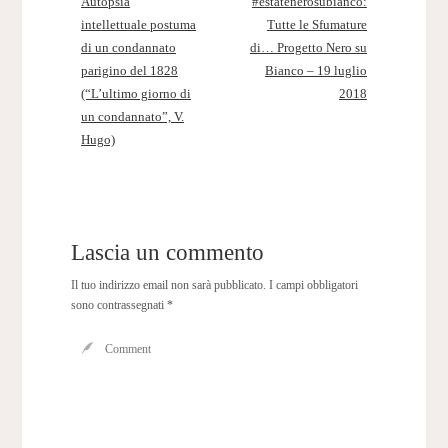
Autopsia
#estatenerosubianco:
intellettuale postuma
Tutte le Sfumature
di un condannato
di… Progetto Nero su
parigino del 1828
Bianco – 19 luglio
(“L’ultimo giorno di
2018
un condannato”, V.
Hugo)
Lascia un commento
Il tuo indirizzo email non sarà pubblicato.
I campi obbligatori
sono contrassegnati
*