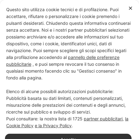
Skip
✕
Questo sito utilizza cookie tecnici e di profilazione. Puoi
to
accettare, rifiutare o personalizzare i cookie premendo i
content
pulsanti desiderati. Chiudendo questa informativa continuerai
senza accettare. Noi e i nostri partner pubblicitari selezionati
possiamo archiviare e/o accedere alle informazioni sul tuo
dispositivo, come i cookie, identificatori unici, dati di
PROGETTO NERO SU BIANCO
navigazione. Puoi sempre scegliere gli scopi specifici legati
alla profilazione accedendo al
pannello delle preferenze
Scuola di scrittura e creatività
pubblicitarie
, e puoi sempre revocare il tuo consenso in
qualsiasi momento facendo clic su "Gestisci consenso" in
fondo alla pagina.
Elenco di alcune possibili autorizzazioni pubblicitarie:
Pubblicità basata su dati limitati, contenuti personalizzati,
misurazione delle prestazioni dei contenuti e degli annunci,
ricerche sul pubblico e sviluppo di servizi.
Puoi consultare: la nostra lista di
1725
partner pubblicitari
,
la
Cookie Policy
e la Privacy Policy
.