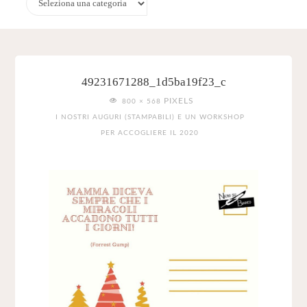
49231671288_1d5ba19f23_c
FULL
PIXELS
800 × 568
SIZE
I NOSTRI AUGURI (STAMPABILI) E UN WORKSHOP
PER ACCOGLIERE IL 2020