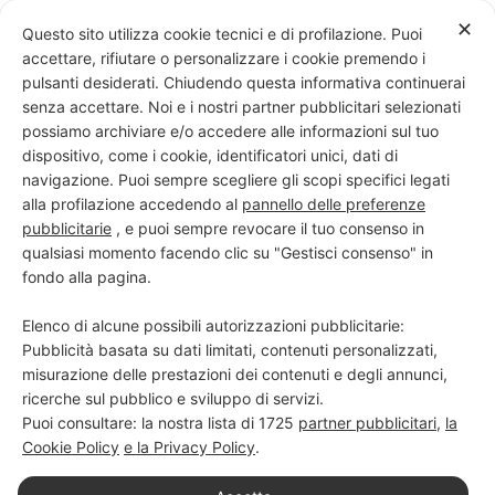
Skip
✕
Questo sito utilizza cookie tecnici e di profilazione. Puoi
to
accettare, rifiutare o personalizzare i cookie premendo i
content
pulsanti desiderati. Chiudendo questa informativa continuerai
senza accettare. Noi e i nostri partner pubblicitari selezionati
possiamo archiviare e/o accedere alle informazioni sul tuo
dispositivo, come i cookie, identificatori unici, dati di
PROGETTO NERO SU BIANCO
navigazione. Puoi sempre scegliere gli scopi specifici legati
alla profilazione accedendo al
pannello delle preferenze
Scuola di scrittura e creatività
pubblicitarie
, e puoi sempre revocare il tuo consenso in
qualsiasi momento facendo clic su "Gestisci consenso" in
fondo alla pagina.
Elenco di alcune possibili autorizzazioni pubblicitarie:
Pubblicità basata su dati limitati, contenuti personalizzati,
misurazione delle prestazioni dei contenuti e degli annunci,
ricerche sul pubblico e sviluppo di servizi.
Puoi consultare: la nostra lista di
1725
partner pubblicitari
,
la
Cookie Policy
e la Privacy Policy
.