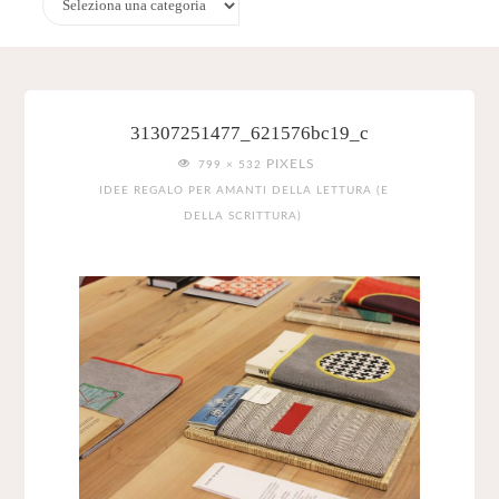
31307251477_621576bc19_c
FULL
PIXELS
799 × 532
SIZE
IDEE REGALO PER AMANTI DELLA LETTURA (E
DELLA SCRITTURA)