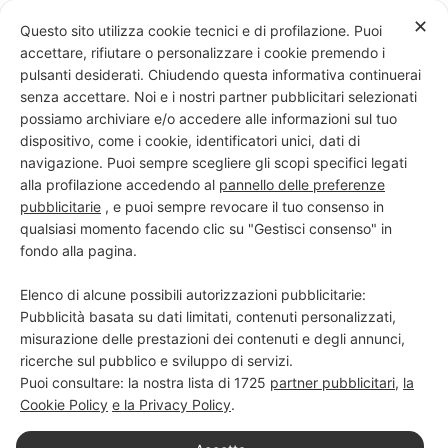
Skip
✕
Questo sito utilizza cookie tecnici e di profilazione. Puoi
to
accettare, rifiutare o personalizzare i cookie premendo i
content
pulsanti desiderati. Chiudendo questa informativa continuerai
senza accettare. Noi e i nostri partner pubblicitari selezionati
possiamo archiviare e/o accedere alle informazioni sul tuo
dispositivo, come i cookie, identificatori unici, dati di
PROGETTO NERO SU BIANCO
navigazione. Puoi sempre scegliere gli scopi specifici legati
alla profilazione accedendo al
pannello delle preferenze
Scuola di scrittura e creatività
pubblicitarie
, e puoi sempre revocare il tuo consenso in
qualsiasi momento facendo clic su "Gestisci consenso" in
fondo alla pagina.
Elenco di alcune possibili autorizzazioni pubblicitarie:
Pubblicità basata su dati limitati, contenuti personalizzati,
misurazione delle prestazioni dei contenuti e degli annunci,
ricerche sul pubblico e sviluppo di servizi.
Puoi consultare: la nostra lista di
1725
partner pubblicitari
,
la
Cookie Policy
e la Privacy Policy
.