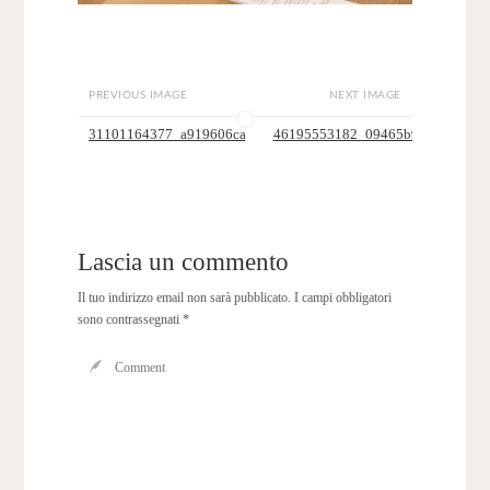
PREVIOUS IMAGE
NEXT IMAGE
31101164377_a919606cae_o
46195553182_09465b909d_c
Lascia un commento
Il tuo indirizzo email non sarà pubblicato.
I campi obbligatori
sono contrassegnati
*