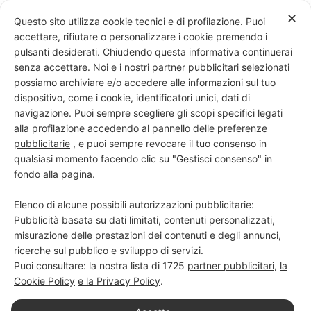
Skip
✕
Questo sito utilizza cookie tecnici e di profilazione. Puoi
to
accettare, rifiutare o personalizzare i cookie premendo i
content
pulsanti desiderati. Chiudendo questa informativa continuerai
senza accettare. Noi e i nostri partner pubblicitari selezionati
possiamo archiviare e/o accedere alle informazioni sul tuo
dispositivo, come i cookie, identificatori unici, dati di
PROGETTO NERO SU BIANCO
navigazione. Puoi sempre scegliere gli scopi specifici legati
alla profilazione accedendo al
pannello delle preferenze
Scuola di scrittura e creatività
pubblicitarie
, e puoi sempre revocare il tuo consenso in
qualsiasi momento facendo clic su "Gestisci consenso" in
fondo alla pagina.
Elenco di alcune possibili autorizzazioni pubblicitarie:
Pubblicità basata su dati limitati, contenuti personalizzati,
misurazione delle prestazioni dei contenuti e degli annunci,
ricerche sul pubblico e sviluppo di servizi.
Puoi consultare: la nostra lista di
1725
partner pubblicitari
,
la
Cookie Policy
e la Privacy Policy
.