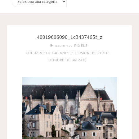
40019606090_1c3437465f_z
FULL
PIXELS
640 × 427
SIZE
CHI HA VISTO LUCIANO? (“ILLUSIONI PERDUTE”,
HONORÈ DE BALZAC)