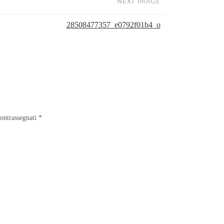
NEXT IMAGE
28508477357_e0792f01b4_o
contrassegnati
*