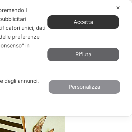
✕
e premendo i
ubblicitari
55bd6243_z
Accetta
ficatori unici, dati
 DIPINGONO DI NERO SAN VINCENZO
delle preferenze
consenso" in
Rifiuta
 e degli annunci,
Personalizza