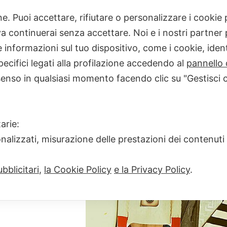
one. Puoi accettare, rifiutare o personalizzare i cooki
 continuerai senza accettare. Noi e i nostri partner p
28508666437_0f
informazioni sul tuo dispositivo, come i cookie, identi
FULL
PIXELS
500 × 624
LE DONNE DIFETTOSE
pecifici legati alla profilazione accedendo al
pannello 
SIZE
senso in qualsiasi momento facendo clic su "Gestisci 
arie:
onalizzati, misurazione delle prestazioni dei contenuti
bblicitari
,
la Cookie Policy
e la Privacy Policy
.