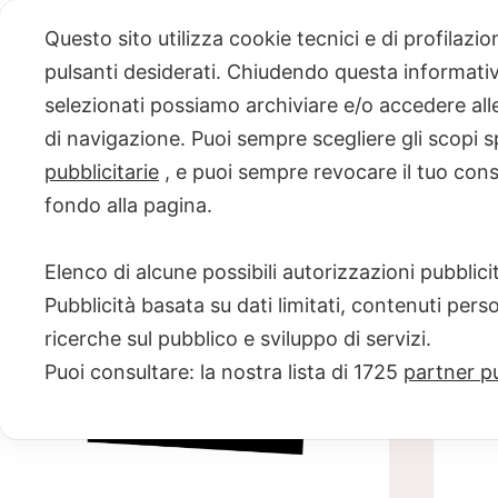
Skip
Questo sito utilizza cookie tecnici e di profilazi
to
pulsanti desiderati. Chiudendo questa informativa
content
selezionati possiamo archiviare e/o accedere alle 
PROGETTO
di navigazione. Puoi sempre scegliere gli scopi s
pubblicitarie
, e puoi sempre revocare il tuo con
NERO SU
fondo alla pagina.
BIANCO
Elenco di alcune possibili autorizzazioni pubblicit
Scuola di scrittura e creatività
Pubblicità basata su dati limitati, contenuti pers
ricerche sul pubblico e sviluppo di servizi.
Puoi consultare: la nostra lista di
1725
partner pu