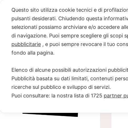
Skip
Questo sito utilizza cookie tecnici e di profilazi
to
pulsanti desiderati. Chiudendo questa informativa
content
selezionati possiamo archiviare e/o accedere alle 
PROGETTO
di navigazione. Puoi sempre scegliere gli scopi s
pubblicitarie
, e puoi sempre revocare il tuo con
NERO SU
fondo alla pagina.
BIANCO
Elenco di alcune possibili autorizzazioni pubblicit
Scuola di scrittura e creatività
Pubblicità basata su dati limitati, contenuti pers
ricerche sul pubblico e sviluppo di servizi.
Puoi consultare: la nostra lista di
1725
partner pu