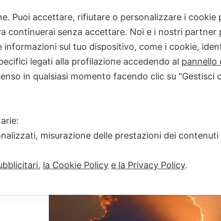
one. Puoi accettare, rifiutare o personalizzare i cooki
 continuerai senza accettare. Noi e i nostri partner p
32723406497_54
informazioni sul tuo dispositivo, come i cookie, identi
FULL
PIXELS
640 × 369
LUCE DEL SUD (LUX, E
pecifici legati alla profilazione accedendo al
pannello 
SIZE
senso in qualsiasi momento facendo clic su "Gestisci 
arie:
onalizzati, misurazione delle prestazioni dei contenuti
bblicitari
,
la Cookie Policy
e la Privacy Policy
.