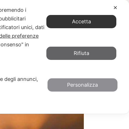
✕
e premendo i
ubblicitari
ee00890c_z
Accetta
ficatori unici, dati
LEONORA MARANGONI, ED. NERI POZZA)
delle preferenze
consenso" in
Rifiuta
 e degli annunci,
Personalizza