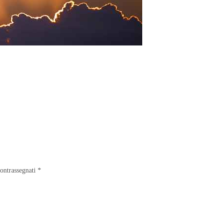
contrassegnati
*