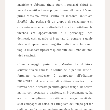
maniche e abbiamo tirato fuori i romanzi chiusi in
vecchi cassetti o ideato progetti nuovi di zecca. L’anno
prima Massimo aveva scritto un racconto, intitolato
Eredità
, che parlava di un gruppo di senzatetto e si
concentrava su un episodio della loro vita quotidiana: la
vicenda era appassionante e i personaggi ben
delineati, così quando si è trattato di pensare a quale
idea sviluppare come progetto individuale ha avuto
voglia di andare ripescare quelle vite dal limbo dei non
visti e taciuti.
Come la maggior parte di noi, Massimo ha iniziato a
scrivere diversi anni fa in solitudine, e per una serie di
fortunate coincidenze è approdato all’edizione
2012/2013 del mio corso di scrittura creativa. Si è
trovato bene, è rimasto per tutto questo tempo. Ha scritto
molto, con costanza e passione, si è documentato, ha
accolto i complimenti, le critiche e i suggerimenti dei
suoi compagni di corso, si è ritagliato del tempo per far
sedimentare la bozza, per intraprendere la revisione, per