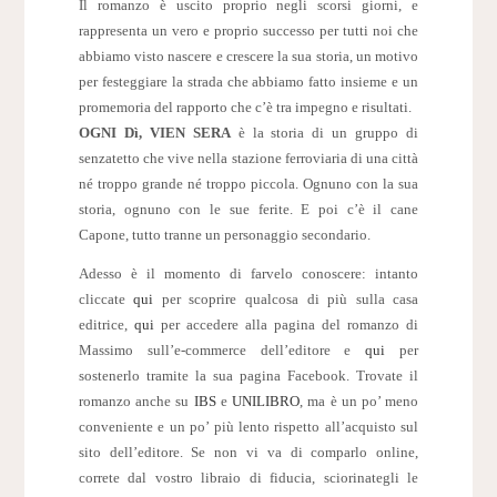
Il romanzo è uscito proprio negli scorsi giorni, e
rappresenta un vero e proprio successo per tutti noi che
abbiamo visto nascere e crescere la sua storia, un motivo
per festeggiare la strada che abbiamo fatto insieme e un
promemoria del rapporto che c’è tra impegno e risultati.
OGNI Dì, VIEN SERA
è la storia di un gruppo di
senzatetto che vive nella stazione ferroviaria di una città
né troppo grande né troppo piccola. Ognuno con la sua
storia, ognuno con le sue ferite. E poi c’è il cane
Capone, tutto tranne un personaggio secondario.
Adesso è il momento di farvelo conoscere: intanto
cliccate
qui
per scoprire qualcosa di più sulla casa
editrice,
qui
per accedere alla pagina del romanzo di
Massimo sull’e-commerce dell’editore e
qui
per
sostenerlo tramite la sua pagina Facebook. Trovate il
romanzo anche su
IBS
e
UNILIBRO
, ma è un po’ meno
conveniente e un po’ più lento rispetto all’acquisto sul
sito dell’editore. Se non vi va di comparlo online,
correte dal vostro libraio di fiducia, sciorinategli le