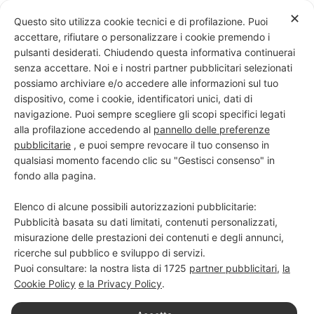
Skip
✕
Questo sito utilizza cookie tecnici e di profilazione. Puoi
to
accettare, rifiutare o personalizzare i cookie premendo i
content
pulsanti desiderati. Chiudendo questa informativa continuerai
senza accettare. Noi e i nostri partner pubblicitari selezionati
possiamo archiviare e/o accedere alle informazioni sul tuo
dispositivo, come i cookie, identificatori unici, dati di
PROGETTO NERO SU BIANCO
navigazione. Puoi sempre scegliere gli scopi specifici legati
alla profilazione accedendo al
pannello delle preferenze
Scuola di scrittura e creatività
pubblicitarie
, e puoi sempre revocare il tuo consenso in
qualsiasi momento facendo clic su "Gestisci consenso" in
fondo alla pagina.
Elenco di alcune possibili autorizzazioni pubblicitarie:
Pubblicità basata su dati limitati, contenuti personalizzati,
misurazione delle prestazioni dei contenuti e degli annunci,
ricerche sul pubblico e sviluppo di servizi.
Puoi consultare: la nostra lista di
1725
partner pubblicitari
,
la
Cookie Policy
e la Privacy Policy
.