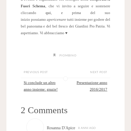
Fuori Schema
, che vi invito a seguire e sostenere
cliccando
qui
, e prima del suo
inizio possiamo
apericenare
tutti insieme per godere del
bel panorama e del bel fresco dei Giardini Pro Patria. Vi
aspettiamo. Vi abbracciamo ♥
PIOMBINO
PREVIOUS POST
NEXT POST
Si conclude un altro
Presentazione anno
anno insieme: grazie!
2016/2017
2 Comments
Rosanna D'Apice
8 ANNI AGO