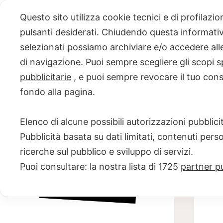
Skip
Questo sito utilizza cookie tecnici e di profilazi
to
pulsanti desiderati. Chiudendo questa informativa
content
selezionati possiamo archiviare e/o accedere alle 
PROGETTO
di navigazione. Puoi sempre scegliere gli scopi s
pubblicitarie
, e puoi sempre revocare il tuo con
NERO SU
fondo alla pagina.
BIANCO
Elenco di alcune possibili autorizzazioni pubblicit
Scuola di scrittura e creatività
Pubblicità basata su dati limitati, contenuti pers
ricerche sul pubblico e sviluppo di servizi.
Puoi consultare: la nostra lista di
1725
partner pu