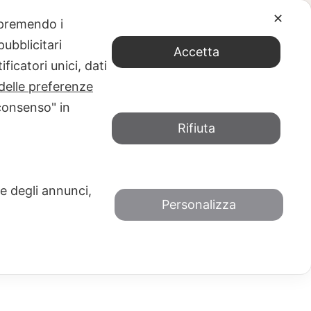
✕
e premendo i
ubblicitari
2d57b687_o
Accetta
ficatori unici, dati
 DURANTE IL LOCKDOWN
delle preferenze
consenso" in
Rifiuta
 e degli annunci,
Personalizza