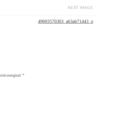
NEXT IMAGE
49693570303_a63ab71443_o
contrassegnati
*