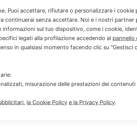
one. Puoi accettare, rifiutare o personalizzare i cooki
 continuerai senza accettare. Noi e i nostri partner p
49676062523_c2
informazioni sul tuo dispositivo, come i cookie, identi
FULL
PIXELS
600 × 200
SCRIVERE
pecifici legati alla profilazione accedendo al
pannello 
SIZE
senso in qualsiasi momento facendo clic su "Gestisci 
arie:
onalizzati, misurazione delle prestazioni dei contenuti
bblicitari
,
la Cookie Policy
e la Privacy Policy
.