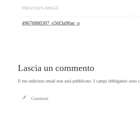
PREVIOUS IMAGE
49676880307_e56f3a90ae_o
Lascia un commento
Il tuo indirizzo email non sarà pubblicato.
I campi obbligatori sono 