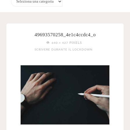
49693570258_4e1c4ccdc4_o
FULL
PIXELS
640 × 427
SIZE
SCRIVERE DURANTE IL LOCKDOWN