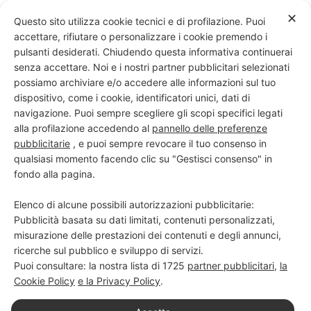
Skip
✕
Questo sito utilizza cookie tecnici e di profilazione. Puoi
to
accettare, rifiutare o personalizzare i cookie premendo i
content
pulsanti desiderati. Chiudendo questa informativa continuerai
senza accettare. Noi e i nostri partner pubblicitari selezionati
possiamo archiviare e/o accedere alle informazioni sul tuo
dispositivo, come i cookie, identificatori unici, dati di
PROGETTO NERO SU BIANCO
navigazione. Puoi sempre scegliere gli scopi specifici legati
alla profilazione accedendo al
pannello delle preferenze
Scuola di scrittura e creatività
pubblicitarie
, e puoi sempre revocare il tuo consenso in
qualsiasi momento facendo clic su "Gestisci consenso" in
fondo alla pagina.
Elenco di alcune possibili autorizzazioni pubblicitarie:
Pubblicità basata su dati limitati, contenuti personalizzati,
misurazione delle prestazioni dei contenuti e degli annunci,
ricerche sul pubblico e sviluppo di servizi.
Puoi consultare: la nostra lista di
1725
partner pubblicitari
,
la
Cookie Policy
e la Privacy Policy
.