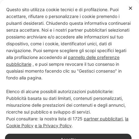
Skip
✕
Questo sito utilizza cookie tecnici e di profilazione. Puoi
to
accettare, rifiutare o personalizzare i cookie premendo i
content
pulsanti desiderati. Chiudendo questa informativa continuerai
senza accettare. Noi e i nostri partner pubblicitari selezionati
possiamo archiviare e/o accedere alle informazioni sul tuo
dispositivo, come i cookie, identificatori unici, dati di
PROGETTO NERO SU BIANCO
navigazione. Puoi sempre scegliere gli scopi specifici legati
alla profilazione accedendo al
pannello delle preferenze
Scuola di scrittura e creatività
pubblicitarie
, e puoi sempre revocare il tuo consenso in
qualsiasi momento facendo clic su "Gestisci consenso" in
fondo alla pagina.
Elenco di alcune possibili autorizzazioni pubblicitarie:
Pubblicità basata su dati limitati, contenuti personalizzati,
misurazione delle prestazioni dei contenuti e degli annunci,
ricerche sul pubblico e sviluppo di servizi.
Puoi consultare: la nostra lista di
1725
partner pubblicitari
,
la
Cookie Policy
e la Privacy Policy
.