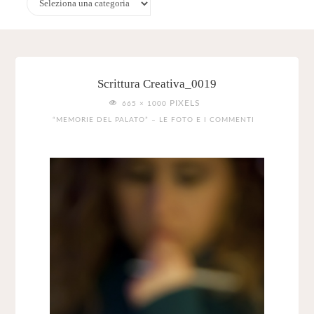
Scrittura Creativa_0019
FULL
PIXELS
665 × 1000
SIZE
“MEMORIE DEL PALATO” – LE FOTO E I COMMENTI