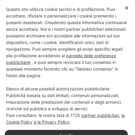
Skip
✕
Questo sito utilizza cookie tecnici e di profilazione. Puoi
to
accettare, rifiutare o personalizzare i cookie premendo i
content
pulsanti desiderati. Chiudendo questa informativa continuerai
senza accettare. Noi e i nostri partner pubblicitari selezionati
possiamo archiviare e/o accedere alle informazioni sul tuo
dispositivo, come i cookie, identificatori unici, dati di
PROGETTO NERO SU BIANCO
navigazione. Puoi sempre scegliere gli scopi specifici legati
alla profilazione accedendo al
pannello delle preferenze
Scuola di scrittura e creatività
pubblicitarie
, e puoi sempre revocare il tuo consenso in
qualsiasi momento facendo clic su "Gestisci consenso" in
fondo alla pagina.
Elenco di alcune possibili autorizzazioni pubblicitarie:
Pubblicità basata su dati limitati, contenuti personalizzati,
misurazione delle prestazioni dei contenuti e degli annunci,
ricerche sul pubblico e sviluppo di servizi.
Puoi consultare: la nostra lista di
1725
partner pubblicitari
,
la
Cookie Policy
e la Privacy Policy
.