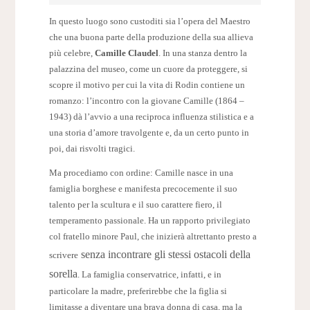
In questo luogo sono custoditi sia l’opera del Maestro
che una buona parte della produzione della sua allieva
più celebre,
Camille Claudel
. In una stanza dentro la
palazzina del museo, come un cuore da proteggere, si
scopre il motivo per cui la vita di Rodin contiene un
romanzo: l’incontro con la giovane Camille (1864 –
1943) dà l’avvio a una reciproca influenza stilistica e a
una storia d’amore travolgente e, da un certo punto in
poi, dai risvolti tragici.
Ma procediamo con ordine: Camille nasce in una
famiglia borghese e manifesta precocemente il suo
talento per la scultura e il suo carattere fiero, il
temperamento passionale. Ha un rapporto privilegiato
col fratello minore Paul, che inizierà altrettanto presto a
senza incontrare gli stessi ostacoli della
scrivere
sorella
. La famiglia conservatrice, infatti, e in
particolare la madre, preferirebbe che la figlia si
limitasse a diventare una brava donna di casa, ma la