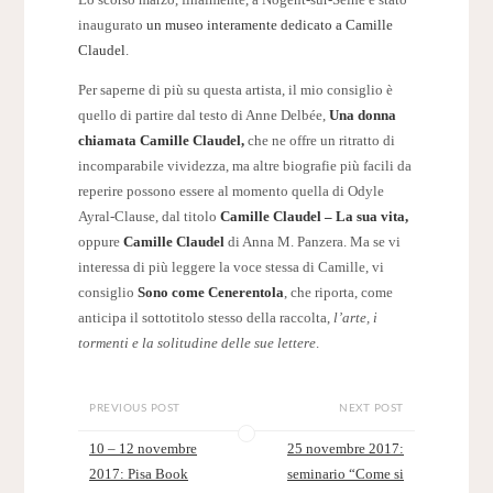
Lo scorso marzo, finalmente, a Nogent-sur-Seine è stato
inaugurato
un museo interamente dedicato a Camille
Claudel
.
Per saperne di più su questa artista, il mio consiglio è
quello di partire dal testo di Anne Delbée,
Una donna
chiamata Camille Claudel,
che ne offre un ritratto di
incomparabile vividezza, ma altre biografie più facili da
reperire possono essere al momento quella di Odyle
Ayral-Clause, dal titolo
Camille Claudel – La sua vita,
oppure
Camille Claudel
di Anna M. Panzera. Ma se vi
interessa di più leggere la voce stessa di Camille, vi
consiglio
Sono come Cenerentola
, che riporta, come
anticipa il sottotitolo stesso della raccolta,
l’arte, i
tormenti e la solitudine delle sue lettere
.
PREVIOUS POST
NEXT POST
10 – 12 novembre
25 novembre 2017:
2017: Pisa Book
seminario “Come si