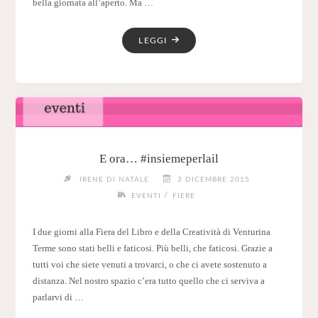
bella giornata all’aperto. Ma …
"20-
LEGGI
22
OTTOBRE
2017:
BOOK
PRIDE
GENOVA"
E ora… #insiemeperlail
IRENE DI NATALE
3 DICEMBRE 2015
/
EVENTI
FIERE
I due giorni alla Fiera del Libro e della Creatività di Venturina
Terme sono stati belli e faticosi. Più belli, che faticosi. Grazie a
tutti voi che siete venuti a trovarci, o che ci avete sostenuto a
distanza. Nel nostro spazio c’era tutto quello che ci serviva a
parlarvi di …