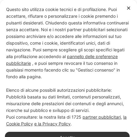
Skip
✕
Questo sito utilizza cookie tecnici e di profilazione. Puoi
to
accettare, rifiutare o personalizzare i cookie premendo i
content
pulsanti desiderati. Chiudendo questa informativa continuerai
senza accettare. Noi e i nostri partner pubblicitari selezionati
possiamo archiviare e/o accedere alle informazioni sul tuo
dispositivo, come i cookie, identificatori unici, dati di
PROGETTO NERO SU BIANCO
navigazione. Puoi sempre scegliere gli scopi specifici legati
alla profilazione accedendo al
pannello delle preferenze
Scuola di scrittura e creatività
pubblicitarie
, e puoi sempre revocare il tuo consenso in
qualsiasi momento facendo clic su "Gestisci consenso" in
fondo alla pagina.
Elenco di alcune possibili autorizzazioni pubblicitarie:
Pubblicità basata su dati limitati, contenuti personalizzati,
misurazione delle prestazioni dei contenuti e degli annunci,
ricerche sul pubblico e sviluppo di servizi.
Puoi consultare: la nostra lista di
1725
partner pubblicitari
,
la
Cookie Policy
e la Privacy Policy
.