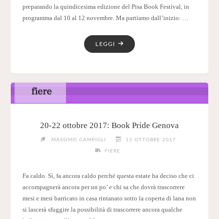
preparando la quindicesima edizione del Pisa Book Festival, in
programma dal 10 al 12 novembre. Ma partiamo dall’inizio: …
"10
LEGGI
–
12
NOVEMBRE
2017:
PISA
BOOK
FESTIVAL"
20-22 ottobre 2017: Book Pride Genova
MASSIMO CAMPIGLI
13 OTTOBRE 2017
FIERE
Fa caldo. Sì, fa ancora caldo perché questa estate ha deciso che ci
accompagnerà ancora per un po’ e chi sa che dovrà trascorrere
mesi e mesi barricato in casa rintanato sotto la coperta di lana non
si lascerà sfuggire la possibilità di trascorrere ancora qualche