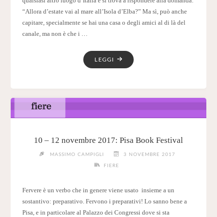
qualsiasi altro luogo d’Italia e si trova a rispondere alla domanda:
“Allora d’estate vai al mare all’Isola d’Elba?” Ma sì, può anche
capitare, specialmente se hai una casa o degli amici al di là del
canale, ma non è che i …
"17
LEGGI
–
20
LUGLIO:
ELBA
BOOK
FESTIVAL"
10 – 12 novembre 2017: Pisa Book Festival
MASSIMO CAMPIGLI
3 NOVEMBRE 2017
FIERE
Fervere è un verbo che in genere viene usato insieme a un
sostantivo: preparativo. Fervono i preparativi! Lo sanno bene a
Pisa, e in particolare al Palazzo dei Congressi dove si sta