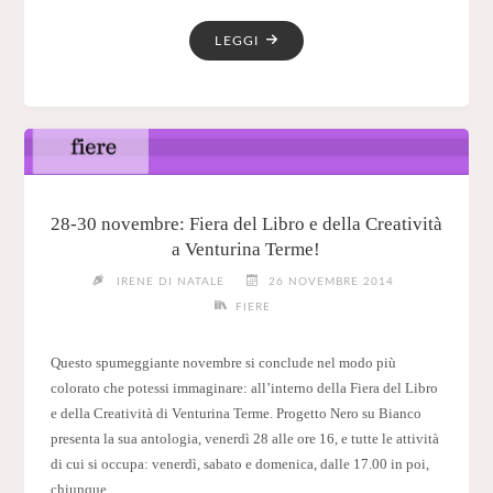
"28/29
LEGGI
NOVEMBRE
2015,
FIERA
DEL
LIBRO
E
DELLA
28-30 novembre: Fiera del Libro e della Creatività
CREATIVITÀ
a Venturina Terme!
–
IRENE DI NATALE
26 NOVEMBRE 2014
IL
FIERE
PROGRAMMA
COMPLETO"
Questo spumeggiante novembre si conclude nel modo più
colorato che potessi immaginare: all’interno della Fiera del Libro
e della Creatività di Venturina Terme. Progetto Nero su Bianco
presenta la sua antologia, venerdì 28 alle ore 16, e tutte le attività
di cui si occupa: venerdì, sabato e domenica, dalle 17.00 in poi,
chiunque …