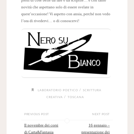
pieni di cose belle da fare e da scoprire… e con tante
novità che aspettano solo di essere svelate in
quest’occasione! Vi aspetto con ansia, perché non vedo
l’ora di rivedervi… o di conoscervi!
/
LABORATORIO POETICO
SCRITTURA
/
CREATIVA
TOSCANA
PREVIOUS POST
NEXT POST
Il novembre dei corsi
16 gennaio –
di Carta&Fantasia
presentazione dei