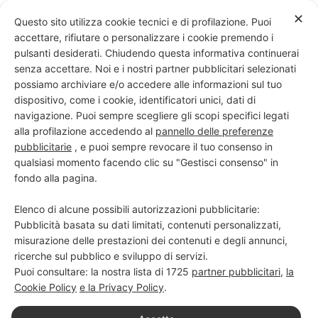
Skip
✕
Questo sito utilizza cookie tecnici e di profilazione. Puoi
to
accettare, rifiutare o personalizzare i cookie premendo i
content
pulsanti desiderati. Chiudendo questa informativa continuerai
senza accettare. Noi e i nostri partner pubblicitari selezionati
possiamo archiviare e/o accedere alle informazioni sul tuo
dispositivo, come i cookie, identificatori unici, dati di
PROGETTO NERO SU BIANCO
navigazione. Puoi sempre scegliere gli scopi specifici legati
alla profilazione accedendo al
pannello delle preferenze
Scuola di scrittura e creatività
pubblicitarie
, e puoi sempre revocare il tuo consenso in
qualsiasi momento facendo clic su "Gestisci consenso" in
fondo alla pagina.
Elenco di alcune possibili autorizzazioni pubblicitarie:
Pubblicità basata su dati limitati, contenuti personalizzati,
misurazione delle prestazioni dei contenuti e degli annunci,
ricerche sul pubblico e sviluppo di servizi.
Puoi consultare: la nostra lista di
1725
partner pubblicitari
,
la
Cookie Policy
e la Privacy Policy
.