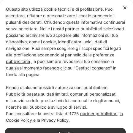
Skip
✕
Questo sito utilizza cookie tecnici e di profilazione. Puoi
to
accettare, rifiutare o personalizzare i cookie premendo i
content
pulsanti desiderati. Chiudendo questa informativa continuerai
senza accettare. Noi e i nostri partner pubblicitari selezionati
possiamo archiviare e/o accedere alle informazioni sul tuo
dispositivo, come i cookie, identificatori unici, dati di
PROGETTO NERO SU BIANCO
navigazione. Puoi sempre scegliere gli scopi specifici legati
alla profilazione accedendo al
pannello delle preferenze
Scuola di scrittura e creatività
pubblicitarie
, e puoi sempre revocare il tuo consenso in
qualsiasi momento facendo clic su "Gestisci consenso" in
fondo alla pagina.
Elenco di alcune possibili autorizzazioni pubblicitarie:
Pubblicità basata su dati limitati, contenuti personalizzati,
misurazione delle prestazioni dei contenuti e degli annunci,
ricerche sul pubblico e sviluppo di servizi.
Puoi consultare: la nostra lista di
1725
partner pubblicitari
,
la
Cookie Policy
e la Privacy Policy
.