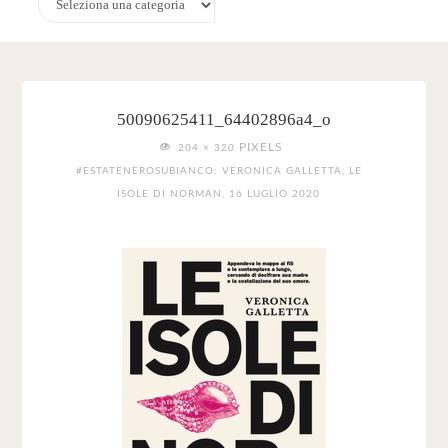
50090625411_64402896a4_o
FULL
PIXELS
204 × 320
SIZE
#ESTATENEROSUBIANCO: VERONICA GALLETTA, LE
ISOLE DI NORMAN, 16 LUGLIO 2020