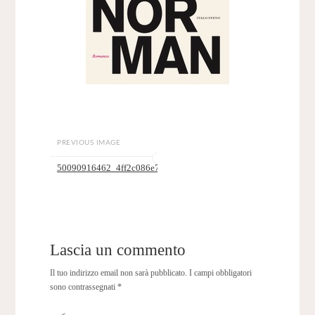
PREVIOUS IMAGE
50090916462_4ff2c086e7_o
Lascia un commento
Il tuo indirizzo email non sarà pubblicato.
I campi obbligatori
sono contrassegnati
*