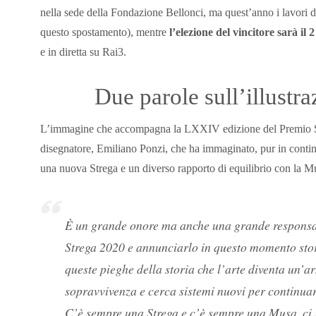
nella sede
della Fondazione Bellonci, ma quest’anno
i lavori 
questo spostamento), mentre
l’elezione del vincitore sarà il
e in diretta su Rai3.
Due parole sull’illustr
L’immagine che accompagna la LXXIV edizione del Premio Str
disegnatore, Emiliano Ponzi, che ha immaginato, pur in conti
una nuova Strega e un diverso rapporto di equilibrio con la M
È un grande onore ma anche una grande responsabi
Strega 2020 e annunciarlo in questo momento stori
queste pieghe della storia che l’arte diventa un’a
sopravvivenza e cerca sistemi nuovi per continuar
C’è sempre una Strega e c’è sempre una Musa, ci so