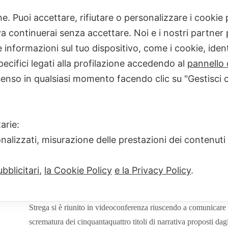
one. Puoi accettare, rifiutare o personalizzare i cooki
Home
maratona strega
I 12 candi
 continuerai senza accettare. Noi e i nostri partner p
informazioni sul tuo dispositivo, come i cookie, identi
pecifici legati alla profilazione accedendo al
pannello 
senso in qualsiasi momento facendo clic su "Gestisci 
I 12 candidati al Pre
arie:
IRENE DI NATALE
20 MARZO 
onalizzati, misurazione delle prestazioni dei contenuti
Uno dei pochi appuntamenti culturali che non sta subendo slitt
bblicitari
,
la Cookie Policy
e la Privacy Policy
.
verso il Premio Strega: ok, l’annuncio dei 12 candidati
all’ed
durante LibriCome a Roma, ma dato che la manifestazione era s
Strega si è riunito in videoconferenza riuscendo a comunicare 
scrematura dei cinquantaquattro titoli di narrativa proposti da