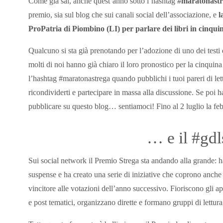
Come già sai, anche quest’anno sotto l’hashtag
#maratonastr
premio, sia sul blog che sui canali social dell’associazione, e
l
ProPatria di Piombino (LI) per parlare dei libri in cinquina
Qualcuno si sta già prenotando per l’adozione di uno dei testi 
molti di noi hanno già chiaro il loro pronostico per la cinqui
l’hashtag #maratonastrega quando pubblichi i tuoi pareri di le
ricondividerti e partecipare in massa alla discussione. Se poi h
pubblicare su questo blog… sentiamoci! Fino al 2 luglio la feb
… e il #gdl
Sui social network il Premio Strega sta andando alla grande: ha 
suspense e ha creato una serie di iniziative che coprono anch
vincitore alle votazioni dell’anno successivo. Fioriscono gli 
e post tematici, organizzano dirette e formano gruppi di lettura