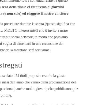
ega
riuniremo tutti i contenuti relativi a questo
a sera della finale ci riuniremo ai giardini
 (e non solo) ed eleggere il nostro vincitore
.
da presentare durante la serata (questo significa che
na… MOLTO interessante!) e io ti invito a usare
ttura sui social network, in modo che possiamo
ai voglia di cimentarti in una recensione da
bre della maratona sarà fortissima!
stregati
svelato i 54 titoli proposti creando la giusta
e i mesi dell’anno che vanno dalla proclamazione del
appassionati, anche molto giovani, che pubblicano quiz
 on-line.