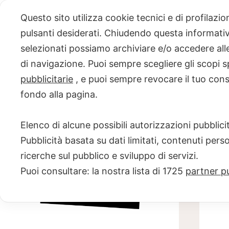
Skip
Questo sito utilizza cookie tecnici e di profilazi
to
pulsanti desiderati. Chiudendo questa informativa
content
selezionati possiamo archiviare e/o accedere alle 
PROGETTO
di navigazione. Puoi sempre scegliere gli scopi s
pubblicitarie
, e puoi sempre revocare il tuo con
NERO SU
fondo alla pagina.
BIANCO
Elenco di alcune possibili autorizzazioni pubblicit
Scuola di scrittura e creatività
Pubblicità basata su dati limitati, contenuti pers
ricerche sul pubblico e sviluppo di servizi.
Puoi consultare: la nostra lista di
1725
partner pu