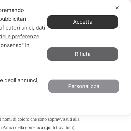
✕
e premendo i
dati al Premio Strega 2020
ubblicitari
Accetta
ficatori unici, dati
delle preferenze
consenso" in
Rifiuta
mio Strega 2020
2020
MARATONA STREGA
 e degli annunci,
Personalizza
amenti significativi in questo periodo è il cammino
izione 2020
doveva avvenire domenica scorsa
tata annullata il Comitato direttivo del Premio
i nomi di coloro che sono sopravvissuti alla
gli Amici della domenica (
qui
li trovi tutti).