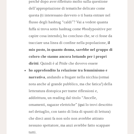
perché dopo aver riflettuto molto sulla questione
dell’appropriazione di tematiche delicate come
questa (ti interessano davvero o ti basta entrare nel
flusso degli hashtag “caldi”? Vai a vedere quanta
fuffa si trova sotto hashtag come #bodypositive per
capire cosa intendo), ho concluso che, se ci fosse da
tracciare una linea di confine nella popolazione,
il
mio posto, in quanto donna, sarebbe nel gruppo di
coloro che stanno ancora lottando per i propri
diritti
. Quindi è al Pride che dovevo essere
ho approfondito la relazione tra femminismo e
narrativa
, andando a frugare nella nicchia (ormai
nota anche al grande pubblico, ma che fatica!) della
letteratura distopica per trarne riflessioni e,
addirittura, un reading dal titolo “Ancelle,
ornamenti, ragazze elettriche” (
qui
lo trovi descritto
nel dettaglio, con tanto di lista di spunti di lettura)
che dieci anni fa non solo non avrebbe attirato
nessuno spettatore, ma anzi avrebbe fatto scappare
tutti.