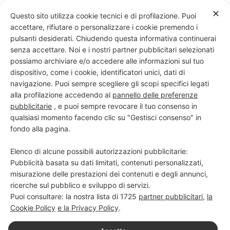
Skip
✕
Questo sito utilizza cookie tecnici e di profilazione. Puoi
to
accettare, rifiutare o personalizzare i cookie premendo i
content
pulsanti desiderati. Chiudendo questa informativa continuerai
senza accettare. Noi e i nostri partner pubblicitari selezionati
possiamo archiviare e/o accedere alle informazioni sul tuo
dispositivo, come i cookie, identificatori unici, dati di
PROGETTO NERO SU BIANCO
navigazione. Puoi sempre scegliere gli scopi specifici legati
alla profilazione accedendo al
pannello delle preferenze
Scuola di scrittura e creatività
pubblicitarie
, e puoi sempre revocare il tuo consenso in
qualsiasi momento facendo clic su "Gestisci consenso" in
fondo alla pagina.
Elenco di alcune possibili autorizzazioni pubblicitarie:
Pubblicità basata su dati limitati, contenuti personalizzati,
misurazione delle prestazioni dei contenuti e degli annunci,
ricerche sul pubblico e sviluppo di servizi.
Puoi consultare: la nostra lista di
1725
partner pubblicitari
,
la
Cookie Policy
e la Privacy Policy
.