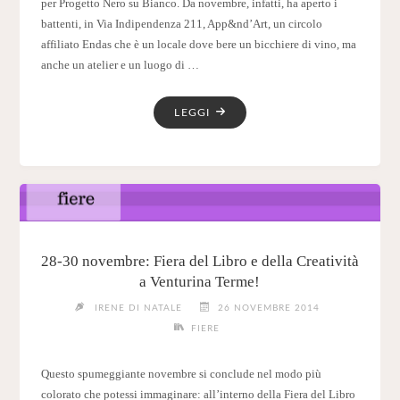
per Progetto Nero su Bianco. Da novembre, infatti, ha aperto i
battenti, in Via Indipendenza 211, App&nd’Art, un circolo
affiliato Endas che è un locale dove bere un bicchiere di vino, ma
anche un atelier e un luogo di …
"16
LEGGI
GENNAIO
–
PRESENTAZIONE
DEI
NUOVI
CORSI
AD
28-30 novembre: Fiera del Libro e della Creatività
APP&ND’ART"
a Venturina Terme!
IRENE DI NATALE
26 NOVEMBRE 2014
FIERE
Questo spumeggiante novembre si conclude nel modo più
colorato che potessi immaginare: all’interno della Fiera del Libro