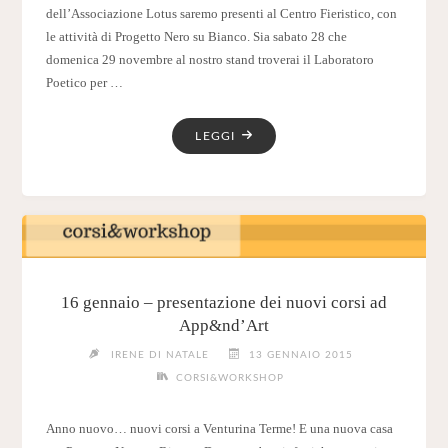
dell’Associazione Lotus saremo presenti al Centro Fieristico, con
le attività di Progetto Nero su Bianco. Sia sabato 28 che
domenica 29 novembre al nostro stand troverai il Laboratoro
Poetico per …
"28/29
LEGGI
NOVEMBRE
2015,
FIERA
DEL
LIBRO
E
DELLA
16 gennaio – presentazione dei nuovi corsi ad
CREATIVITÀ
App&nd’Art
–
IRENE DI NATALE
13 GENNAIO 2015
IL
CORSI&WORKSHOP
PROGRAMMA
COMPLETO"
Anno nuovo… nuovi corsi a Venturina Terme! E una nuova casa