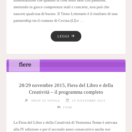
dimostrazione che quando le cose sono fatte con passione,
mettendo in gioco competenze reali e concrete, non può che
nascere qualcosa di buono. Il Treno Letterario è il risultato di una
partnership tra il comune di Cecina (LI) e …
"È
LEGGI
PARTITO
IL
TRENO
LETTERARIO
ALLA
SCOPERTA
DEL
28/29 novembre 2015, Fiera del Libro e della
NOSTRO
Creatività – il programma completo
TERRITORIO"
IRENE DI NATALE
19 NOVEMBRE 2015
FIERE
La Fiera del Libro e della Creatività di Venturina Terme è arrivata
alla IV edizione e per il secondo anno consecutivo anche noi