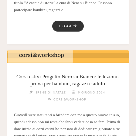
titolo “A caccia di storie” a cura di Nero su Bianco. Possono
partecipare bambini, ragazzi e …
"WORKSHOP
LEGGI
“A
CACCIA
DI
STORIE”
AD
ARCADIA
IL
Corsi estivi Progetto Nero su Bianco: le lezioni-
24
prova per bambini, ragazzi e adulti
LUGLIO"
IRENE DI NATALE
9 GIUGNO 2014
CORSI&WORKSHOP
Giovedì siete stati tanti a brindare con me a questo nuovo inizio,
quindi adesso non mi resta che farvi vedere cosa so fare! Prima di
dare inizio ai corsi estivi ho pensato di dedicare tre giornate a tre