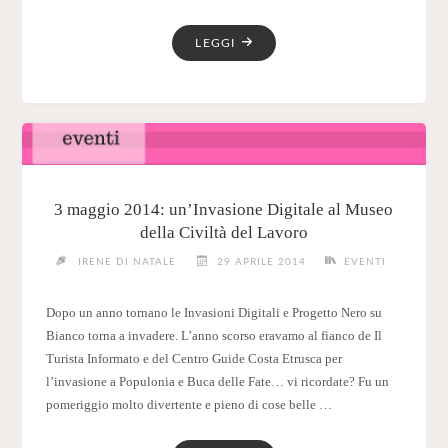
"ASSOCIAZIONE
LEGGI
LOTUS/PROGETTO
NERO
SU
BIANCO
DA
GIUGNO
ANCHE
3 maggio 2014: un’Invasione Digitale al Museo
A
della Civiltà del Lavoro
VENTURINA
IRENE DI NATALE
29 APRILE 2014
EVENTI
TERME"
Dopo un anno tornano le Invasioni Digitali e Progetto Nero su
Bianco torna a invadere. L’anno scorso eravamo al fianco de Il
Turista Informato e del Centro Guide Costa Etrusca per
l’invasione a Populonia e Buca delle Fate… vi ricordate? Fu un
pomeriggio molto divertente e pieno di cose belle …