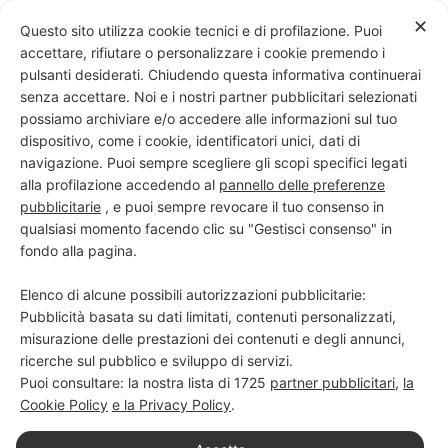
Skip
✕
Questo sito utilizza cookie tecnici e di profilazione. Puoi
to
accettare, rifiutare o personalizzare i cookie premendo i
content
pulsanti desiderati. Chiudendo questa informativa continuerai
senza accettare. Noi e i nostri partner pubblicitari selezionati
possiamo archiviare e/o accedere alle informazioni sul tuo
dispositivo, come i cookie, identificatori unici, dati di
PROGETTO NERO SU BIANCO
navigazione. Puoi sempre scegliere gli scopi specifici legati
alla profilazione accedendo al
pannello delle preferenze
Scuola di scrittura e creatività
pubblicitarie
, e puoi sempre revocare il tuo consenso in
qualsiasi momento facendo clic su "Gestisci consenso" in
fondo alla pagina.
Elenco di alcune possibili autorizzazioni pubblicitarie:
Pubblicità basata su dati limitati, contenuti personalizzati,
misurazione delle prestazioni dei contenuti e degli annunci,
ricerche sul pubblico e sviluppo di servizi.
Puoi consultare: la nostra lista di
1725
partner pubblicitari
,
la
Cookie Policy
e la Privacy Policy
.