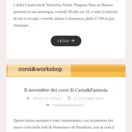
e della Creatività di Venturina Terme. Progetto Nero su Bianco
presenta la sua antologia, venerdì 28 alle ore 16, e tutte le attività
di cui si occupa: venerdì, sabato e domenica, dalle 17.00 in poi,
chiunque …
"28-
LEGGI
30
NOVEMBRE:
FIERA
DEL
LIBRO
E
DELLA
Il novembre dei corsi di Carta&Fantasia
CREATIVITÀ
IRENE DI NATALE
17 OTTOBRE 2014
A
CORSI&WORKSHOP
VENTURINA
TERME!"
Questo inizio autunno è stato intensissimo, con la partenza dei
nuovi corsi nelle sedi di Venturina e di Piombino, con la cena a