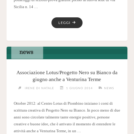
pomeriggi di lezioni-prova gratuite presso la nuova sede di via
Sicilia n. 14 …
"CORSI
LEGGI
ESTIVI
PROGETTO
NERO
SU
BIANCO:
LE
LEZIONI-
Associazione Lotus/Progetto Nero su Bianco da
PROVA
giugno anche a Venturina Terme
PER
IRENE DI NATALE
1 GIUGNO 2014
NEWS
BAMBINI,
RAGAZZI
Ottobre 2012: al Centro Lotus di Piombino iniziano i corsi di
E
scrittura creativa di Progetto Nero su Bianco. In poco meno di due
ADULTI"
anni sono circolate talmente tante energie positive, persone
creative e buone idee, che è arrivato il momento di estendere le
attività anche a Venturina Terme, in un …