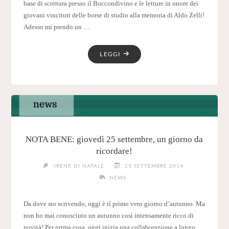
base di scrittura presso il Boccondivino e le letture in onore dei
giovani vincitori delle borse di studio alla memoria di Aldo Zelli!
Adesso mi prendo un …
"IL
LEGGI
NOVEMBRE
DEI
CORSI
DI
CARTA&FANTASIA"
NOTA BENE: giovedì 25 settembre, un giorno da
ricordare!
IRENE DI NATALE
25 SETTEMBRE 2014
NEWS
Da dove sto scrivendo, oggi è il primo vero giorno d’autunno. Ma
non ho mai conosciuto un autunno così intensamente ricco di
novità! Per prima cosa, oggi inizia una collaborazione a lungo