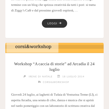
termine con un blog che sprizza creatività da tutti i pori: si tratta
di Ziggy’s Cafè e dal prossimo giovedì ospiterà, …
"NOTA
LEGGI
BENE:
GIOVEDÌ
25
SETTEMBRE,
UN
GIORNO
DA
Workshop “A caccia di storie” ad Arcadia il 24
RICORDARE!"
luglio
IRENE DI NATALE
18 LUGLIO 2014
CORSI&WORKSHOP
Giovedi 24 luglio, ai laghetti di Tufaia di Venturina Terme (LI), ci
aspetta Arcadia, una serata di cibo, danza e musica che si aprirà
nel tardo pomeriggio con un laboratorio di scrittura creativa dal