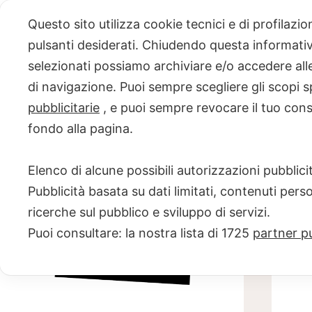
Skip
Questo sito utilizza cookie tecnici e di profilazi
to
pulsanti desiderati. Chiudendo questa informativa
content
selezionati possiamo archiviare e/o accedere alle 
PROGETTO
di navigazione. Puoi sempre scegliere gli scopi s
pubblicitarie
, e puoi sempre revocare il tuo con
NERO SU
fondo alla pagina.
BIANCO
Elenco di alcune possibili autorizzazioni pubblicit
Scuola di scrittura e creatività
Pubblicità basata su dati limitati, contenuti pers
ricerche sul pubblico e sviluppo di servizi.
Puoi consultare: la nostra lista di
1725
partner pu