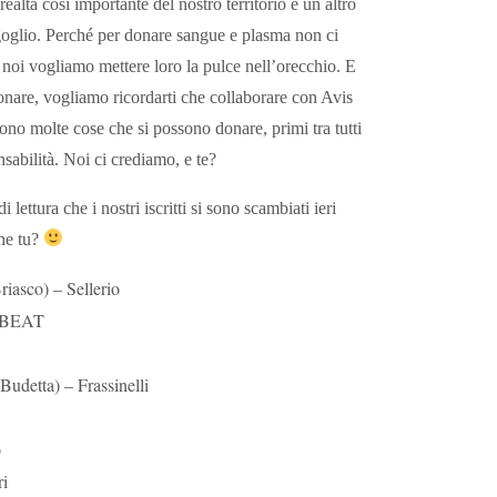
altà così importante del nostro territorio è un altro
orgoglio. Perché per donare sangue e plasma non ci
noi vogliamo mettere loro la pulce nell’orecchio. E
donare, vogliamo ricordarti che collaborare con Avis
sono molte cose che si possono donare, primi tra tutti
nsabilità. Noi ci crediamo, e te?
i lettura che i nostri iscritti si sono scambiati ieri
che tu?
riasco) – Sellerio
 – BEAT
. Budetta) – Frassinelli
o
ri