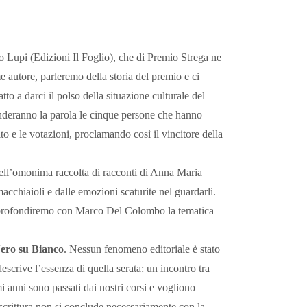
 Lupi (Edizioni Il Foglio), che di Premio Strega ne
 autore, parleremo della storia del premio e ci
o a darci il polso della situazione culturale del
renderanno la parola le cinque persone che hanno
ito e le votazioni, proclamando così il vincitore della
dell’omonima raccolta di racconti di Anna Maria
acchiaioli e dalle emozioni scaturite nel guardarli.
, approfondiremo con Marco Del Colombo la tematica
Nero su Bianco
. Nessun fenomeno editoriale è stato
descrive l’essenza di quella serata: un incontro tra
mi anni sono passati dai nostri corsi e vogliono
 scrittura non si conclude necessariamente con la