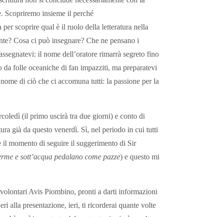
e. Scopriremo insieme il perché
per scoprire qual è il ruolo della letteratura nella
ente? Cosa ci può insegnare? Che ne pensano i
assegnatevi: il nome dell’oratore rimarrà segreto fino
lto da folle oceaniche di fan impazziti, ma preparatevi
nome di ciò che ci accomuna tutti: la passione per la
oledì (il primo uscirà tra due giorni) e conto di
tura già da questo venerdì. Sì, nel periodo in cui tutti
 il momento di seguire il suggerimento di Sir
ferme e sott’acqua pedalano come pazze
) e questo mi
volontari Avis Piombino, pronti a darti informazioni
i alla presentazione, ieri, ti ricorderai quante volte