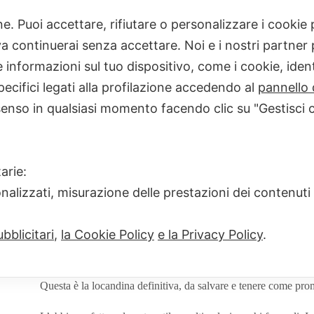
one. Puoi accettare, rifiutare o personalizzare i cooki
Home
consigli di lettura
#estatenerosubianco – i nostri
 continuerai senza accettare. Noi e i nostri partner p
informazioni sul tuo dispositivo, come i cookie, identi
pecifici legati alla profilazione accedendo al
pannello 
senso in qualsiasi momento facendo clic su "Gestisci 
#estatenerosubianco – i nostri eventi di lu
arie:
IRENE DI NATALE
25 GIUGNO 2018
onalizzati, misurazione delle prestazioni dei contenuti
Ieri chi era presente all’evento al Giardino ProPatria ha scope
bblicitari
,
la Cookie Policy
e la Privacy Policy
.
di incontri, presentazioni ed eventi che possano proseguir
mensili che abbiamo tenuto durante tutto lo scorso invern
Questa è la locandina definitiva, da salvare e tenere come pr