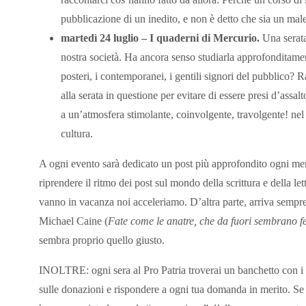
pubblicazione di un inedito, e non è detto che sia un mal
martedì 24 luglio – I quaderni di Mercurio.
Una serata 
nostra società. Ha ancora senso studiarla approfonditam
posteri, i contemporanei, i gentili signori del pubblico? R
alla serata in questione per evitare di essere presi d’assa
a un’atmosfera stimolante, coinvolgente, travolgente! nel 
cultura.
A ogni evento sarà dedicato un post più approfondito ogni merc
riprendere il ritmo dei post sul mondo della scrittura e della let
vanno in vacanza noi acceleriamo. D’altra parte, arriva sempre
Michael Caine (
Fate come le anatre, che da fuori sembrano 
sembra proprio quello giusto.
INOLTRE: ogni sera al Pro Patria troverai un banchetto con i 
sulle donazioni e rispondere a ogni tua domanda in merito. Se er