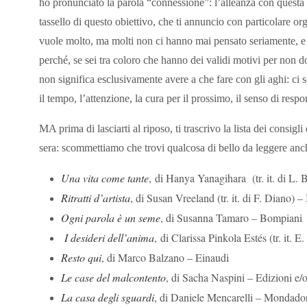
ho pronunciato la parola “connessione”: l’alleanza con questa re
tassello di questo obiettivo, che ti annuncio con particolare 
vuole molto, ma molti non ci hanno mai pensato seriamente, e 
perché, se sei tra coloro che hanno dei validi motivi per non 
non significa esclusivamente avere a che fare con gli aghi: ci 
il tempo, l’attenzione, la cura per il prossimo, il senso di respo
MA prima di lasciarti al riposo, ti trascrivo la lista dei consigli d
sera: scommettiamo che trovi qualcosa di bello da leggere an
Una vita come tante
, di Hanya Yanagihara (tr. it. di L. B
Ritratti d’artista
, di Susan Vreeland (tr. it. di F. Diano)
Ogni parola è un seme
, di Susanna Tamaro – Bompiani
I desideri dell’anima
, di Clarissa Pinkola Estés (tr. it. E
Resto qui
, di Marco Balzano – Einaudi
Le case del malcontento
, di Sacha Naspini – Edizioni e/
La casa degli sguardi
, di Daniele Mencarelli – Mondado