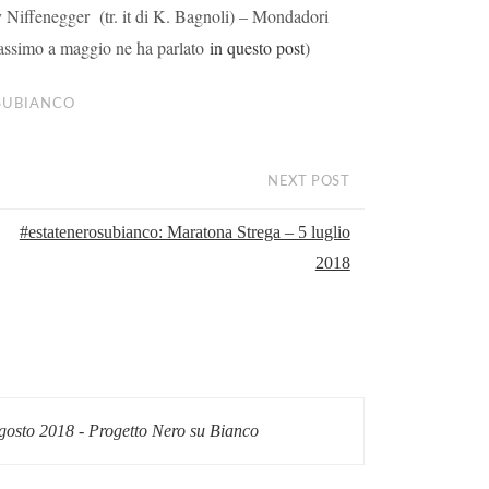
y Niffenegger (tr. it di K. Bagnoli) – Mondadori
assimo a maggio ne ha parlato
in questo post
)
SUBIANCO
NEXT POST
#estatenerosubianco: Maratona Strega – 5 luglio
2018
agosto 2018 - Progetto Nero su Bianco