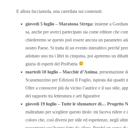
E allora facciamola, una carrellata sui contenuti:
giovedì 5 luglio – Maratona Strega:
insieme a Gordiano
sa, anche per averci partecipato sia come editore che come
chiederemo se questo può essere ancora un parametro adatt
nostro Paese. Si tratta di un evento interattivo perché p
adottato uno tra i libri in cinquina, poi apriremo un dibatt
giuria di esperti del ProPatria
martedì 10 luglio – Macchie d’Anima
, presentazione 
Scaramuzzino per Edizioni Il Foglio, ispirata dai quadri m
Oltre a conoscere più da vicino l’autrice e il suo stile
del rapporto tra letteratura e arti figurative
giovedì 19 luglio – Tutte le sfumature di… Progetto 
maltrattato per scegliere questo titolo: mi faceva ridere e 
coloro che, così diversi per stile ed esperienze, negli ulti
raccontarci cos’hanno fatto da allora. Perché un corso di