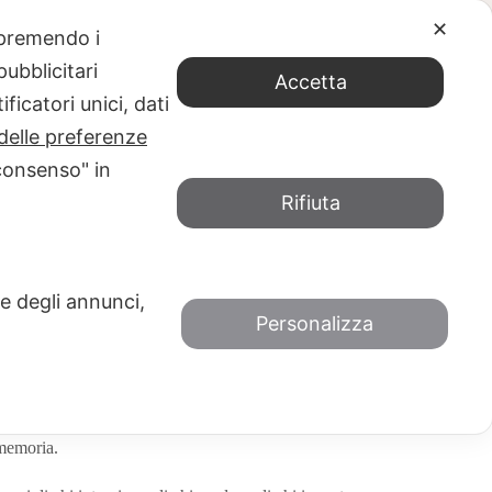
✕
e premendo i
 eventi di luglio (e i nostri consigli di lettura)
ubblicitari
Accetta
ficatori unici, dati
delle preferenze
consenso" in
Rifiuta
glio (e i nostri consigli di lettura)
/
CONSIGLI DI LETTURA
EVENTI
 e degli annunci,
Personalizza
rto cosa abbiamo in serbo per i mesi estivi:
una serie
e con la tradizione dei workshop e dei seminari
o
.
omemoria.