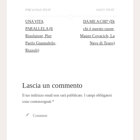
PREVIOUS POST
NEXT POST
UNA VITA
DA ME A CHI? (Di
PARALLELA (Il
chi è questo cuore,
Risolutore, Pier
Mauro Covacich, La
Paolo Giannubilo,
Nave di Teseo)
Rizzoli)
Lascia un commento
Il tuo indirizzo email non sarà pubblicato.
I campi obbligatori
sono contrassegnati
*