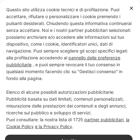
Skip
✕
Questo sito utilizza cookie tecnici e di profilazione. Puoi
to
accettare, rifiutare o personalizzare i cookie premendo i
content
pulsanti desiderati. Chiudendo questa informativa continuerai
senza accettare. Noi e i nostri partner pubblicitari selezionati
possiamo archiviare e/o accedere alle informazioni sul tuo
dispositivo, come i cookie, identificatori unici, dati di
PROGETTO NERO SU BIANCO
navigazione. Puoi sempre scegliere gli scopi specifici legati
alla profilazione accedendo al
pannello delle preferenze
Scuola di scrittura e creatività
pubblicitarie
, e puoi sempre revocare il tuo consenso in
qualsiasi momento facendo clic su "Gestisci consenso" in
fondo alla pagina.
Elenco di alcune possibili autorizzazioni pubblicitarie:
Pubblicità basata su dati limitati, contenuti personalizzati,
misurazione delle prestazioni dei contenuti e degli annunci,
ricerche sul pubblico e sviluppo di servizi.
Puoi consultare: la nostra lista di
1725
partner pubblicitari
,
la
Cookie Policy
e la Privacy Policy
.