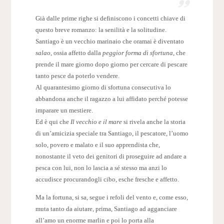
Già dalle prime righe si definiscono i concetti chiave di
questo breve romanzo: la senilità e la solitudine.
Santiago è un vecchio marinaio che oramai è diventato
salao
, ossia affetto dalla
peggior forma di sfortuna
, che
prende il mare giorno dopo giorno per cercare di pescare
tanto pesce da poterlo vendere.
Al quarantesimo giorno di sfortuna consecutiva lo
abbandona anche il ragazzo a lui affidato perché potesse
imparare un mestiere.
Ed è qui che
Il vecchio e il mare
si rivela anche la storia
di un’amicizia speciale tra Santiago, il pescatore, l’uomo
solo, povero e malato e il suo apprendista che,
nonostante il veto dei genitori di proseguire ad andare a
pesca con lui, non lo lascia a sé stesso ma anzi lo
accudisce procurandogli cibo, esche fresche e affetto.
Ma la fortuna, si sa, segue i refoli del vento e, come esso,
muta tanto da aiutare, prima, Santiago ad agganciare
all’amo un enorme marlin e poi lo porta alla