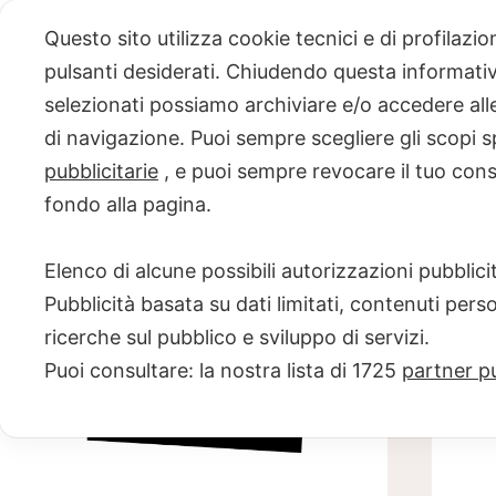
Skip
Questo sito utilizza cookie tecnici e di profilazi
to
pulsanti desiderati. Chiudendo questa informativa
content
selezionati possiamo archiviare e/o accedere alle 
PROGETTO
di navigazione. Puoi sempre scegliere gli scopi s
pubblicitarie
, e puoi sempre revocare il tuo con
NERO SU
fondo alla pagina.
BIANCO
Elenco di alcune possibili autorizzazioni pubblicit
Scuola di scrittura e creatività
Pubblicità basata su dati limitati, contenuti pers
ricerche sul pubblico e sviluppo di servizi.
Puoi consultare: la nostra lista di
1725
partner pu