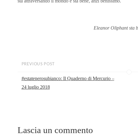
sta attraversando il mondo e sta bene, anzi benissimo.
Eleanor Oliphant sta 
PREVIOUS POST
#estatenerosubianco: Il Quaderno di Mercurio –
24 luglio 2018
Lascia un commento