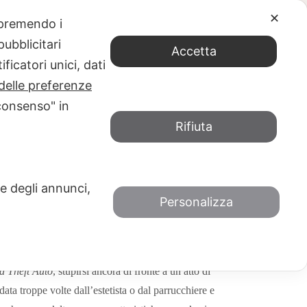
✕
e premendo i
tti amano Eleanor Oliphant?
ubblicitari
Accetta
ficatori unici, dati
delle preferenze
consenso" in
Rifiuta
eanor Oliphant?
LIO 2018
CONSIGLI DI LETTURA
 e degli annunci,
Personalizza
zelunghe
: la cinica criticità e l’anticonformismo più
 Theft Auto
, stupirsi ancora di fronte a un atto di
ata troppe volte dall’estetista o dal parrucchiere e