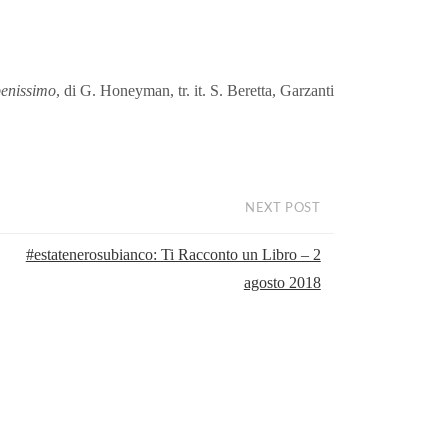
benissimo
, di G. Honeyman, tr. it. S. Beretta, Garzanti
NEXT POST
#estatenerosubianco: Ti Racconto un Libro – 2
agosto 2018