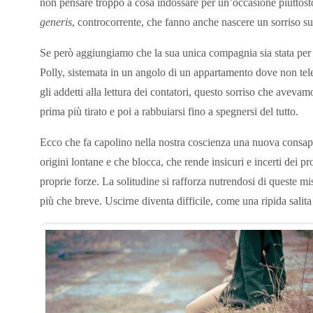
non pensare troppo a cosa indossare per un’occasione piuttosto
generis
, controcorrente, che fanno anche nascere un sorriso sul
Se però aggiungiamo che la sua unica compagnia sia stata per
Polly, sistemata in un angolo di un appartamento dove non tele
gli addetti alla lettura dei contatori, questo sorriso che avev
prima più tirato e poi a rabbuiarsi fino a spegnersi del tutto.
Ecco che fa capolino nella nostra coscienza una nuova consape
origini lontane e che blocca, che rende insicuri e incerti dei pr
proprie forze. La solitudine si rafforza nutrendosi di queste mi
più che breve. Uscirne diventa difficile, come una ripida salita i