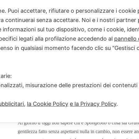
one. Puoi accettare, rifiutare o personalizzare i cooki
Home
consigli di lettura
Perché tu
 continuerai senza accettare. Noi e i nostri partner p
informazioni sul tuo dispositivo, come i cookie, identi
pecifici legati alla profilazione accedendo al
pannello 
senso in qualsiasi momento facendo clic su "Gestisci 
Perché tutti amano El
arie:
GIULIA SCOTTO D'ABBUSCO
25 LUG
onalizzati, misurazione delle prestazioni dei contenuti
Una trentenne che è un mix tra
Sheldon Cooper
e
Pippi Cal
bblicitari
,
la Cookie Policy
e la Privacy Policy
.
estremo sono due delle sue caratteristiche principali.
Al giorno d’oggi non sapere chi è
Spongebob
o cosa sia
Grand
gentilezza fatto senza aspettarsi nulla in cambio, non essere and