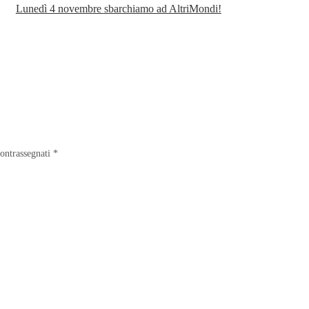
Lunedì 4 novembre sbarchiamo ad AltriMondi!
contrassegnati
*