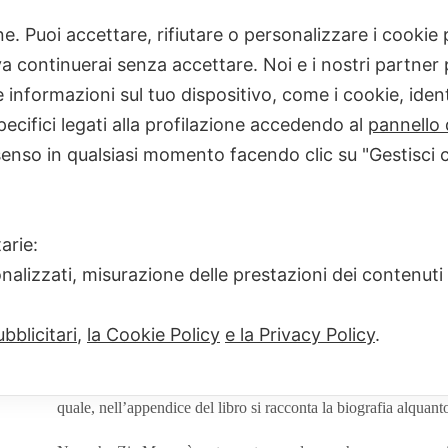
one. Puoi accettare, rifiutare o personalizzare i cooki
Home
consigli di lettura
VIVA ZIA MAME! (Z
 continuerai senza accettare. Noi e i nostri partner p
informazioni sul tuo dispositivo, come i cookie, identi
pecifici legati alla profilazione accedendo al
pannello 
senso in qualsiasi momento facendo clic su "Gestisci 
VIVA ZIA MAME! (Zia Mame, P
arie:
GIULIA SCOTTO D'ABBUSCO
25 OTTO
onalizzati, misurazione delle prestazioni dei contenuti
Vi è capitato mai di ridere da soli leggendo le pagine di un lib
bblicitari
,
la Cookie Policy
e la Privacy Policy
.
Sentirvi parte di quella scena, spettatori sul palco di una
pièce
Beh, a me è successo leggendo questo romanzo di Patrick Den
quale, nell’appendice del libro si racconta la biografia alquan