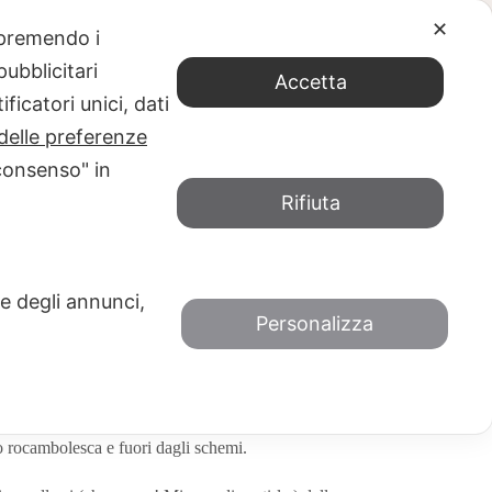
✕
e premendo i
ia Mame, Patrick Dennis, Adelphi)
ubblicitari
Accetta
ficatori unici, dati
delle preferenze
consenso" in
Rifiuta
atrick Dennis, Adelphi)
BRE 2019
CONSIGLI DI LETTURA
 e degli annunci,
Personalizza
ro?
teatrale acclamata da pubblico e critica?
nis, pseudonimo di Edward Everett Tanner III del
to rocambolesca e fuori dagli schemi.