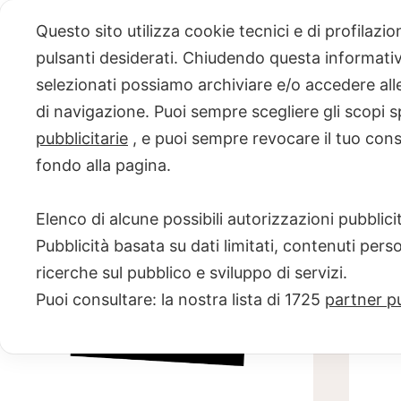
Skip
Questo sito utilizza cookie tecnici e di profilazi
to
pulsanti desiderati. Chiudendo questa informativa
content
selezionati possiamo archiviare e/o accedere alle 
PROGETTO
di navigazione. Puoi sempre scegliere gli scopi s
pubblicitarie
, e puoi sempre revocare il tuo con
NERO SU
fondo alla pagina.
BIANCO
Elenco di alcune possibili autorizzazioni pubblicit
Scuola di scrittura e creatività
Pubblicità basata su dati limitati, contenuti pers
ricerche sul pubblico e sviluppo di servizi.
Puoi consultare: la nostra lista di
1725
partner pu