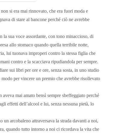
 non si era mai rinnovato, che era fuori moda e
degnava di stare al bancone perché ciò ne avrebbe
on la sua voce assordante, con tono minaccioso, di
resa allo stomaco quando quella terribile notte,
a, lui tuonava improperi contro la stessa figlia che
 mani contro e la scacciava ripudiandola per sempre.
re sui libri per ore e ore, senza sosta, in uno studio
co modo per vincere un premio che avrebbe risollevato
 non aveva mai amato bensì sempre sbeffeggiato perché
i effetti dell’alcool e lui, senza nessuna pietà, lo
 un arcobaleno attraversava la strada davanti a noi,
, quando tutto intorno a noi ci ricordava la vita che