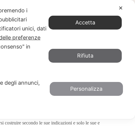
✕
e premendo i
EL CAPPELLAIO (A. J. Cronin)
ubblicitari
Accetta
ficatori unici, dati
delle preferenze
consenso" in
Rifiuta
AIO (A. J. Cronin)
STO 2018
CONSIGLI DI LETTURA
 e degli annunci,
Personalizza
rare un carattere che non spicca di certo per le sue
vivo e vigile in chi scrive, dall’altro lato il suo
o sulle sue azioni, mi ha reso alquanto difficile
rsi costruire secondo le sue indicazioni e solo le sue e