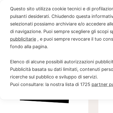
Skip
Questo sito utilizza cookie tecnici e di profilazi
to
pulsanti desiderati. Chiudendo questa informativa
content
selezionati possiamo archiviare e/o accedere alle 
PROGETTO
di navigazione. Puoi sempre scegliere gli scopi s
pubblicitarie
, e puoi sempre revocare il tuo con
NERO SU
fondo alla pagina.
BIANCO
Elenco di alcune possibili autorizzazioni pubblicit
Scuola di scrittura e creatività
Pubblicità basata su dati limitati, contenuti pers
ricerche sul pubblico e sviluppo di servizi.
Puoi consultare: la nostra lista di
1725
partner pu