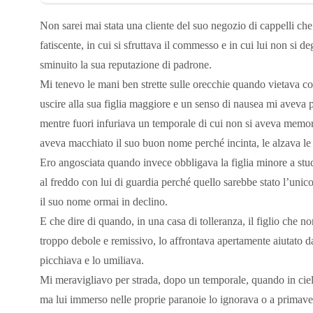
Non sarei mai stata una cliente del suo negozio di cappelli che
fatiscente, in cui si sfruttava il commesso e in cui lui non si 
sminuito la sua reputazione di padrone.
Mi tenevo le mani ben strette sulle orecchie quando vietava c
uscire alla sua figlia maggiore e un senso di nausea mi aveva p
mentre fuori infuriava un temporale di cui non si aveva memori
aveva macchiato il suo buon nome perché incinta, le alzava le
Ero angosciata quando invece obbligava la figlia minore a studia
al freddo con lui di guardia perché quello sarebbe stato l’uni
il suo nome ormai in declino.
E che dire di quando, in una casa di tolleranza, il figlio che
troppo debole e remissivo, lo affrontava apertamente aiutato dagl
picchiava e lo umiliava.
Mi meravigliavo per strada, dopo un temporale, quando in cielo
ma lui immerso nelle proprie paranoie lo ignorava o a primavera