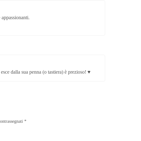
e appassionanti.
 esce dalla sua penna (o tastiera) è prezioso! ♥️
contrassegnati
*